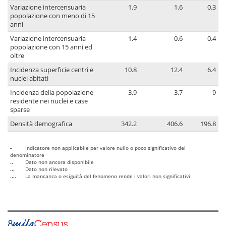
Variazione intercensuaria
1.9
1.6
0.3
popolazione con meno di 15
anni
Variazione intercensuaria
1.4
0.6
0.4
popolazione con 15 anni ed
oltre
Incidenza superficie centri e
10.8
12.4
6.4
nuclei abitati
Incidenza della popolazione
3.9
3.7
9
residente nei nuclei e case
sparse
Densità demografica
342.2
406.6
196.8
-
Indicatore non applicabile per valore nullo o poco significativo del
denominatore
..
Dato non ancora disponibile
...
Dato non rilevato
....
La mancanza o esiguità del fenomeno rende i valori non significativi