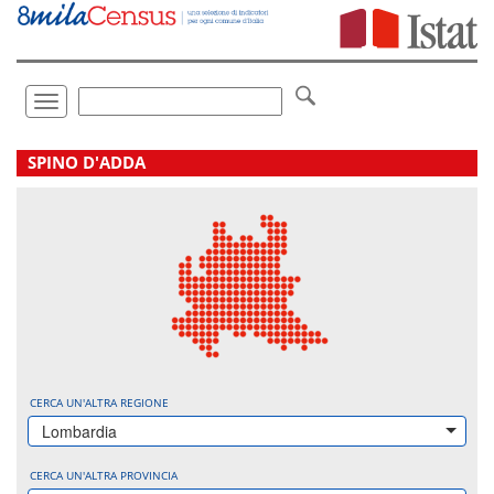
Vai
direttamente
a:
Contenuto
Ricerca
Toggle
navigation
.
SPINO D'ADDA
CERCA UN'ALTRA REGIONE
Lombardia
CERCA UN'ALTRA PROVINCIA