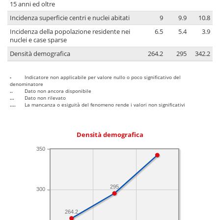
15 anni ed oltre
Incidenza superficie centri e nuclei abitati
9
9.9
10.8
Incidenza della popolazione residente nei
6.5
5.4
3.9
nuclei e case sparse
Densità demografica
264.2
295
342.2
-
Indicatore non applicabile per valore nullo o poco significativo del
denominatore
..
Dato non ancora disponibile
...
Dato non rilevato
....
La mancanza o esiguità del fenomeno rende i valori non significativi
Densità demografica
350
295
300
264.2