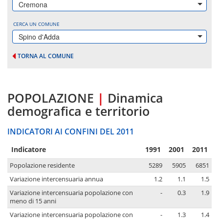
Cremona
CERCA UN COMUNE
Spino d'Adda
TORNA AL COMUNE
POPOLAZIONE
|
Dinamica
demografica e territorio
INDICATORI AI CONFINI DEL 2011
Indicatore
1991
2001
2011
Popolazione residente
5289
5905
6851
Variazione intercensuaria annua
1.2
1.1
1.5
Variazione intercensuaria popolazione con
-
0.3
1.9
meno di 15 anni
Variazione intercensuaria popolazione con
-
1.3
1.4