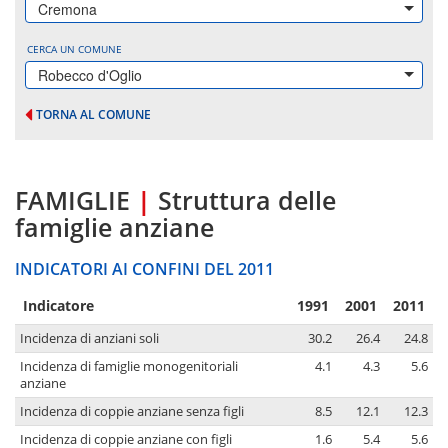
Cremona
CERCA UN COMUNE
Robecco d'Oglio
TORNA AL COMUNE
FAMIGLIE
|
Struttura delle
famiglie anziane
INDICATORI AI CONFINI DEL 2011
Indicatore
1991
2001
2011
Incidenza di anziani soli
30.2
26.4
24.8
Incidenza di famiglie monogenitoriali
4.1
4.3
5.6
anziane
Incidenza di coppie anziane senza figli
8.5
12.1
12.3
Incidenza di coppie anziane con figli
1.6
5.4
5.6