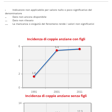
-
Indicatore non applicabile per valore nullo o poco significativo del
denominatore
..
Dato non ancora disponibile
...
Dato non rilevato
....
La mancanza o esiguità del fenomeno rende i valori non significativi
Incidenza di coppie anziane con figli
6
5.4
4
1.6
2
0
1991
2001
2011
Incidenza di coppie anziane senza figli
14
12.3