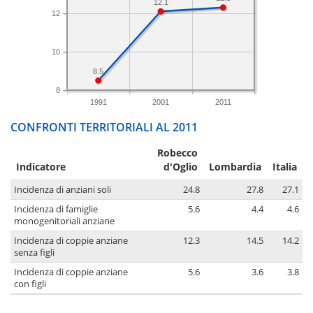
12.1
12
10
8.5
8
1991
2001
2011
CONFRONTI TERRITORIALI AL 2011
Robecco
Indicatore
d'Oglio
Lombardia
Italia
Incidenza di anziani soli
24.8
27.8
27.1
Incidenza di famiglie
5.6
4.4
4.6
monogenitoriali anziane
Incidenza di coppie anziane
12.3
14.5
14.2
senza figli
Incidenza di coppie anziane
5.6
3.6
3.8
con figli