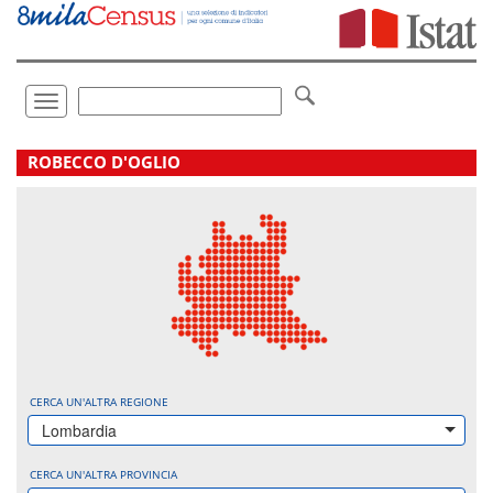
Vai
direttamente
a:
Contenuto
Ricerca
Toggle
navigation
.
ROBECCO D'OGLIO
CERCA UN'ALTRA REGIONE
Lombardia
CERCA UN'ALTRA PROVINCIA