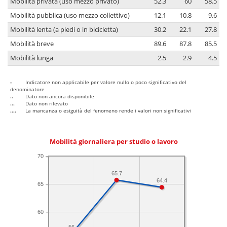
Mobilità privata (uso mezzo privato)
52.3
60
58.5
Mobilità pubblica (uso mezzo collettivo)
12.1
10.8
9.6
Mobilità lenta (a piedi o in bicicletta)
30.2
22.1
27.8
Mobilità breve
89.6
87.8
85.5
Mobilità lunga
2.5
2.9
4.5
-
Indicatore non applicabile per valore nullo o poco significativo del
denominatore
..
Dato non ancora disponibile
...
Dato non rilevato
....
La mancanza o esiguità del fenomeno rende i valori non significativi
Mobilità giornaliera per studio o lavoro
70
65.7
64.4
65
60