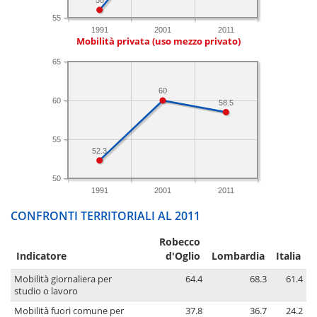
56
55
1991
2001
2011
Mobilità privata (uso mezzo privato)
65
60
60
58.5
55
52.3
50
1991
2001
2011
CONFRONTI TERRITORIALI AL 2011
Robecco
Indicatore
d'Oglio
Lombardia
Italia
Mobilità giornaliera per
64.4
68.3
61.4
studio o lavoro
Mobilità fuori comune per
37.8
36.7
24.2