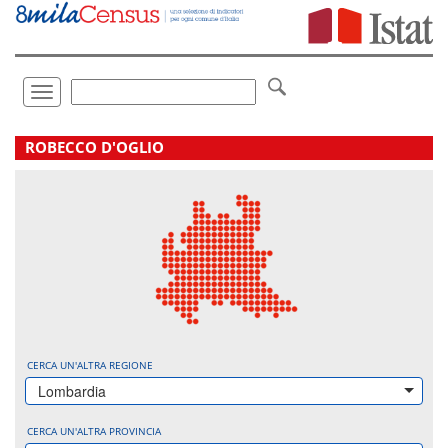
Vai
direttamente
a:
Contenuto
Ricerca
Toggle
navigation
.
ROBECCO D'OGLIO
CERCA UN'ALTRA REGIONE
Lombardia
CERCA UN'ALTRA PROVINCIA