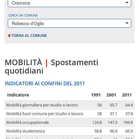
Cremona
CERCA UN COMUNE
Robecco d'Oglio
TORNA AL COMUNE
MOBILITÀ
|
Spostamenti
quotidiani
INDICATORI AI CONFINI DEL 2011
Indicatore
1991
2001
2011
Mobilità giornaliera per studio o lavoro
56
65.7
64.4
Mobilità fuori comune per studio o lavoro
28
37.1
37.8
Mobilità occupazionale
124.8
147.3
194.8
Mobilità studentesca
58.8
96.4
66.5