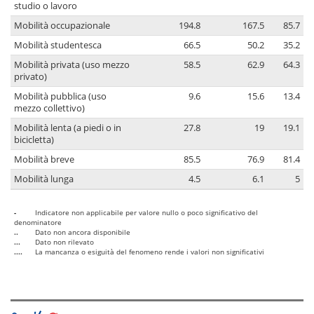
studio o lavoro
Mobilità occupazionale
194.8
167.5
85.7
Mobilità studentesca
66.5
50.2
35.2
Mobilità privata (uso mezzo
58.5
62.9
64.3
privato)
Mobilità pubblica (uso
9.6
15.6
13.4
mezzo collettivo)
Mobilità lenta (a piedi o in
27.8
19
19.1
bicicletta)
Mobilità breve
85.5
76.9
81.4
Mobilità lunga
4.5
6.1
5
-
Indicatore non applicabile per valore nullo o poco significativo del
denominatore
..
Dato non ancora disponibile
...
Dato non rilevato
....
La mancanza o esiguità del fenomeno rende i valori non significativi