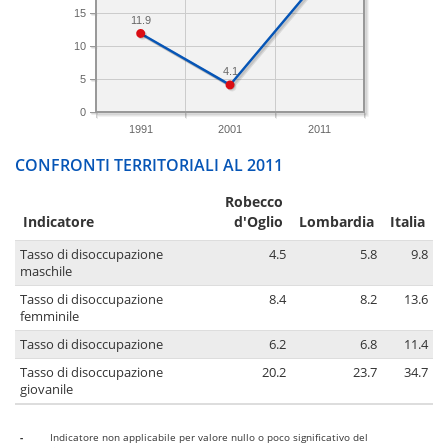
15
11.9
10
4.1
5
0
1991
2001
2011
CONFRONTI TERRITORIALI AL 2011
Robecco
Indicatore
d'Oglio
Lombardia
Italia
Tasso di disoccupazione
4.5
5.8
9.8
maschile
Tasso di disoccupazione
8.4
8.2
13.6
femminile
Tasso di disoccupazione
6.2
6.8
11.4
Tasso di disoccupazione
20.2
23.7
34.7
giovanile
-
Indicatore non applicabile per valore nullo o poco significativo del