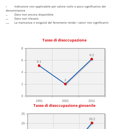
-
Indicatore non applicabile per valore nullo o poco significativo del
denominatore
..
Dato non ancora disponibile
...
Dato non rilevato
....
La mancanza o esiguità del fenomeno rende i valori non significativi
Tasso di disoccupazione
8
6.2
6
5.1
4
2
2
0
1991
2001
2011
Tasso di disoccupazione giovanile
25
20.2
20