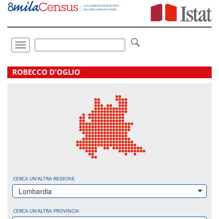
Vai
direttamente
a:
Contenuto
Ricerca
Toggle
navigation
.
ROBECCO D'OGLIO
CERCA UN'ALTRA REGIONE
Lombardia
CERCA UN'ALTRA PROVINCIA