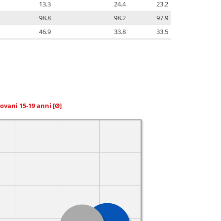
13.3
24.4
23.2
98.8
98.2
97.9
46.9
33.8
33.5
giovani 15-19 anni
[Ø]