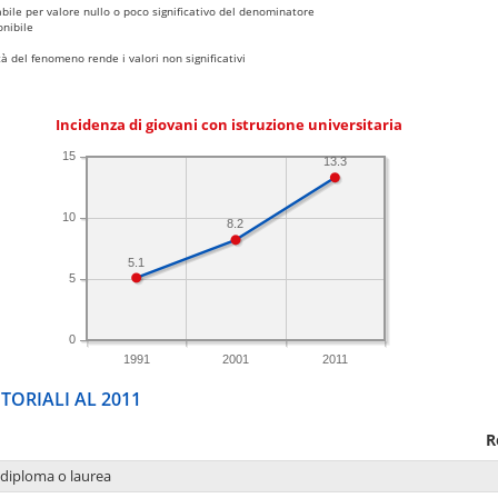
bile per valore nullo o poco significativo del denominatore
nibile
 del fenomeno rende i valori non significativi
Incidenza di giovani con istruzione universitaria
15
13.3
10
8.2
5.1
5
0
1991
2001
2011
TORIALI AL 2011
R
 diploma o laurea