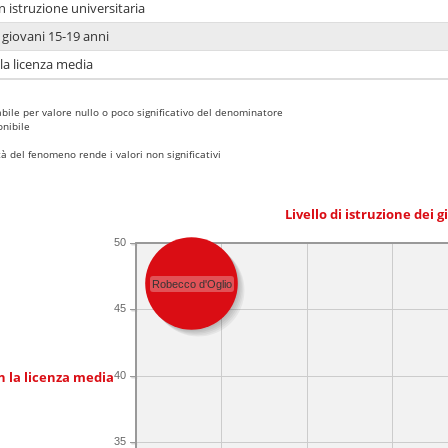
n istruzione universitaria
i giovani 15-19 anni
 la licenza media
bile per valore nullo o poco significativo del denominatore
nibile
 del fenomeno rende i valori non significativi
Livello di istruzione dei 
50
Robecco d'Oglio
45
n la licenza media
40
35