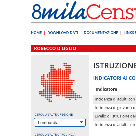
Vai
direttamente
a:
Contenuto
Ricerca
HOME
DOWNLOAD DATI
DOCUMENTAZIONE
LINKS 
.
ROBECCO D'OGLIO
ISTRUZION
INDICATORI AI CO
Indicatore
Incidenza di adulti con
Incidenza di giovani co
CERCA UN'ALTRA REGIONE
Livello di istruzione de
Lombardia
Incidenza di adulti con
CERCA UN'ALTRA PROVINCIA