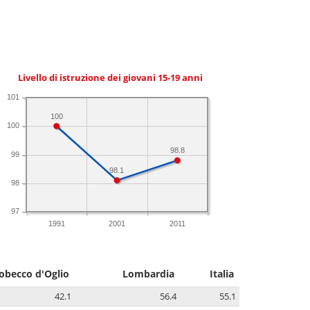
Livello di istruzione dei giovani 15-19 anni
101
100
100
98.8
99
98.1
98
97
1991
2001
2011
obecco d'Oglio
Lombardia
Italia
42.1
56.4
55.1