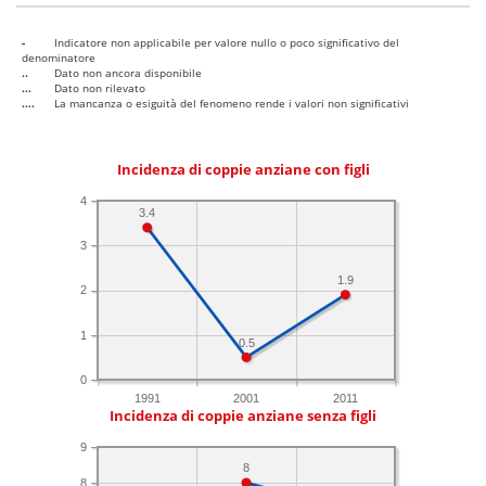
-
Indicatore non applicabile per valore nullo o poco significativo del
denominatore
..
Dato non ancora disponibile
...
Dato non rilevato
....
La mancanza o esiguità del fenomeno rende i valori non significativi
Incidenza di coppie anziane con figli
4
3.4
3
1.9
2
1
0.5
0
1991
2001
2011
Incidenza di coppie anziane senza figli
9
8
8