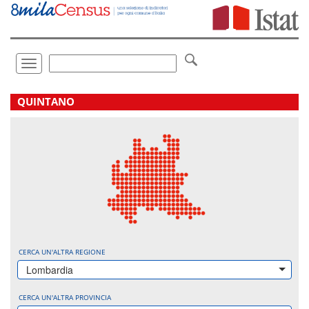
Vai
direttamente
a:
Contenuto
Ricerca
Toggle
navigation
.
QUINTANO
CERCA UN'ALTRA REGIONE
Lombardia
CERCA UN'ALTRA PROVINCIA