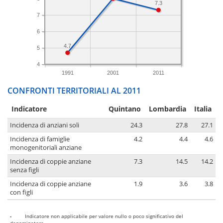
7.3
7
6
4.7
5
4
1991
2001
2011
CONFRONTI TERRITORIALI AL 2011
Indicatore
Quintano
Lombardia
Italia
Incidenza di anziani soli
24.3
27.8
27.1
Incidenza di famiglie
4.2
4.4
4.6
monogenitoriali anziane
Incidenza di coppie anziane
7.3
14.5
14.2
senza figli
Incidenza di coppie anziane
1.9
3.6
3.8
con figli
-
Indicatore non applicabile per valore nullo o poco significativo del