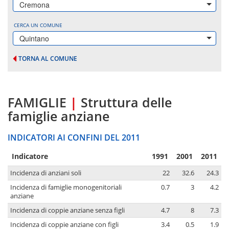
Cremona
CERCA UN COMUNE
Quintano
TORNA AL COMUNE
FAMIGLIE
|
Struttura delle
famiglie anziane
INDICATORI AI CONFINI DEL 2011
Indicatore
1991
2001
2011
Incidenza di anziani soli
22
32.6
24.3
Incidenza di famiglie monogenitoriali
0.7
3
4.2
anziane
Incidenza di coppie anziane senza figli
4.7
8
7.3
Incidenza di coppie anziane con figli
3.4
0.5
1.9