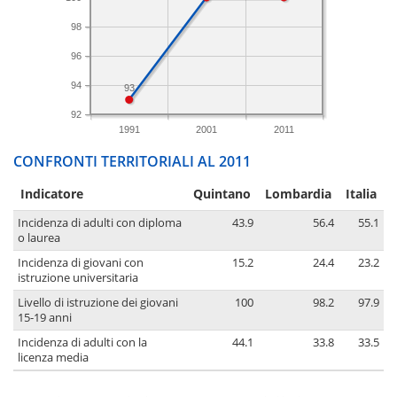
98
96
94
93
92
1991
2001
2011
CONFRONTI TERRITORIALI AL 2011
Indicatore
Quintano
Lombardia
Italia
Incidenza di adulti con diploma
43.9
56.4
55.1
o laurea
Incidenza di giovani con
15.2
24.4
23.2
istruzione universitaria
Livello di istruzione dei giovani
100
98.2
97.9
15-19 anni
Incidenza di adulti con la
44.1
33.8
33.5
licenza media