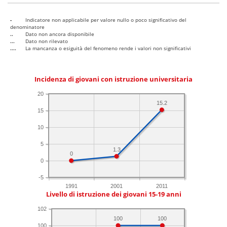
-
Indicatore non applicabile per valore nullo o poco significativo del
denominatore
..
Dato non ancora disponibile
...
Dato non rilevato
....
La mancanza o esiguità del fenomeno rende i valori non significativi
Incidenza di giovani con istruzione universitaria
20
15.2
15
10
5
1.3
0
0
-5
1991
2001
2011
Livello di istruzione dei giovani 15-19 anni
102
100
100
100