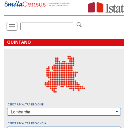
Vai
direttamente
a:
Contenuto
Ricerca
Toggle
navigation
.
QUINTANO
CERCA UN'ALTRA REGIONE
Lombardia
CERCA UN'ALTRA PROVINCIA