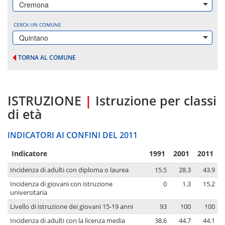
Cremona
CERCA UN COMUNE
Quintano
TORNA AL COMUNE
ISTRUZIONE
|
Istruzione per classi
di età
INDICATORI AI CONFINI DEL 2011
Indicatore
1991
2001
2011
Incidenza di adulti con diploma o laurea
15.5
28.3
43.9
Incidenza di giovani con istruzione
0
1.3
15.2
universitaria
Livello di istruzione dei giovani 15-19 anni
93
100
100
Incidenza di adulti con la licenza media
38.6
44.7
44.1