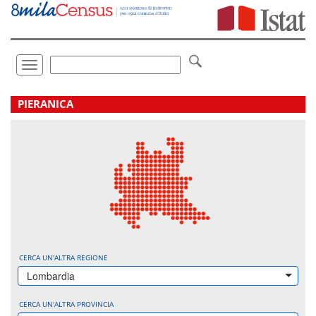
Vai
direttamente
a:
Contenuto
Ricerca
Toggle
navigation
.
PIERANICA
CERCA UN'ALTRA REGIONE
Lombardia
CERCA UN'ALTRA PROVINCIA