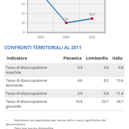
14
12
10.9
10
10
8
1991
2001
2011
CONFRONTI TERRITORIALI AL 2011
Indicatore
Pieranica
Lombardia
Italia
Tasso di disoccupazione
3.4
5.8
9.8
maschile
Tasso di disoccupazione
4.6
8.2
13.6
femminile
Tasso di disoccupazione
3.9
6.8
11.4
Tasso di disoccupazione
10.9
23.7
34.7
giovanile
-
Indicatore non applicabile per valore nullo o poco significativo del
denominatore
..
Dato non ancora disponibile