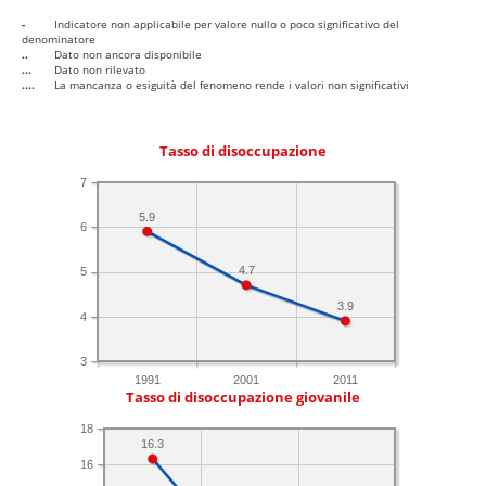
-
Indicatore non applicabile per valore nullo o poco significativo del
denominatore
..
Dato non ancora disponibile
...
Dato non rilevato
....
La mancanza o esiguità del fenomeno rende i valori non significativi
Tasso di disoccupazione
7
5.9
6
4.7
5
3.9
4
3
1991
2001
2011
Tasso di disoccupazione giovanile
18
16.3
16