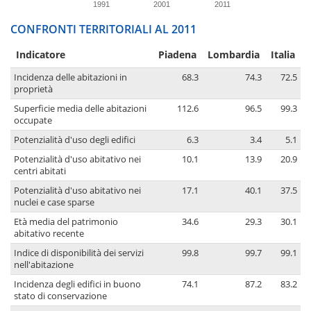
1991
2001
2011
CONFRONTI TERRITORIALI AL 2011
Indicatore
Piadena
Lombardia
Italia
Incidenza delle abitazioni in
68.3
74.3
72.5
proprietà
Superficie media delle abitazioni
112.6
96.5
99.3
occupate
Potenzialità d'uso degli edifici
6.3
3.4
5.1
Potenzialità d'uso abitativo nei
10.1
13.9
20.9
centri abitati
Potenzialità d'uso abitativo nei
17.1
40.1
37.5
nuclei e case sparse
Età media del patrimonio
34.6
29.3
30.1
abitativo recente
Indice di disponibilità dei servizi
99.8
99.7
99.1
nell'abitazione
Incidenza degli edifici in buono
74.1
87.2
83.2
stato di conservazione