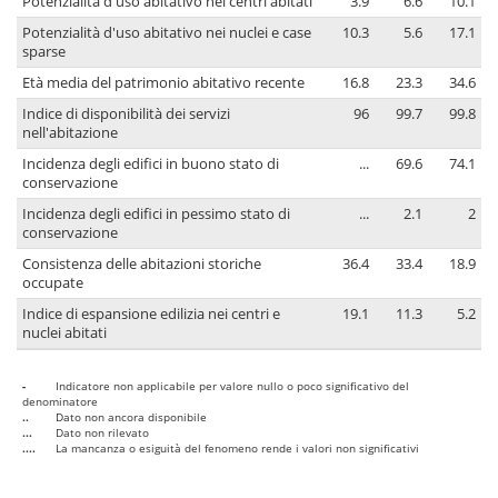
Potenzialità d'uso abitativo nei centri abitati
3.9
6.6
10.1
Potenzialità d'uso abitativo nei nuclei e case
10.3
5.6
17.1
sparse
Età media del patrimonio abitativo recente
16.8
23.3
34.6
Indice di disponibilità dei servizi
96
99.7
99.8
nell'abitazione
Incidenza degli edifici in buono stato di
...
69.6
74.1
conservazione
Incidenza degli edifici in pessimo stato di
...
2.1
2
conservazione
Consistenza delle abitazioni storiche
36.4
33.4
18.9
occupate
Indice di espansione edilizia nei centri e
19.1
11.3
5.2
nuclei abitati
-
Indicatore non applicabile per valore nullo o poco significativo del
denominatore
..
Dato non ancora disponibile
...
Dato non rilevato
....
La mancanza o esiguità del fenomeno rende i valori non significativi