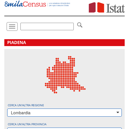
Vai
direttamente
a:
Contenuto
Ricerca
Toggle
navigation
.
PIADENA
CERCA UN'ALTRA REGIONE
Lombardia
CERCA UN'ALTRA PROVINCIA