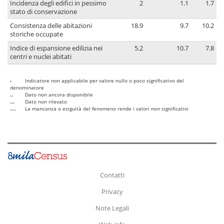
Incidenza degli edifici in pessimo
2
1.1
1.7
stato di conservazione
Consistenza delle abitazioni
18.9
9.7
10.2
storiche occupate
Indice di espansione edilizia nei
5.2
10.7
7.8
centri e nuclei abitati
-
Indicatore non applicabile per valore nullo o poco significativo del
denominatore
..
Dato non ancora disponibile
...
Dato non rilevato
....
La mancanza o esiguità del fenomeno rende i valori non significativi
Contatti
Privacy
Note Legali