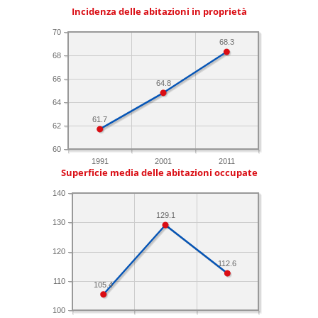
Incidenza delle abitazioni in proprietà
70
68.3
68
66
64.8
64
61.7
62
60
1991
2001
2011
Superficie media delle abitazioni occupate
140
129.1
130
120
112.6
110
105.4
100