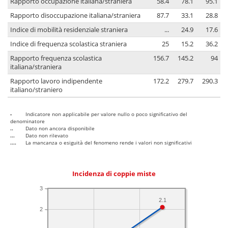
Rapporto occupazione italiana/straniera
58.4
78.1
95.1
Rapporto disoccupazione italiana/straniera
87.7
33.1
28.8
Indice di mobilità residenziale straniera
...
24.9
17.6
Indice di frequenza scolastica straniera
25
15.2
36.2
Rapporto frequenza scolastica
156.7
145.2
94
italiana/straniera
Rapporto lavoro indipendente
172.2
279.7
290.3
italiano/straniero
-
Indicatore non applicabile per valore nullo o poco significativo del
denominatore
..
Dato non ancora disponibile
...
Dato non rilevato
....
La mancanza o esiguità del fenomeno rende i valori non significativi
Incidenza di coppie miste
3
2.1
2