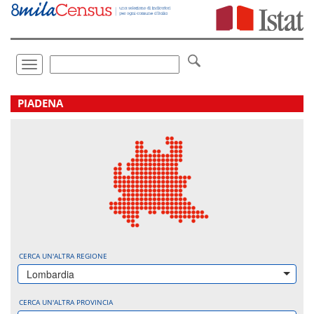
Vai
direttamente
a:
Contenuto
Ricerca
Toggle
navigation
.
PIADENA
CERCA UN'ALTRA REGIONE
Lombardia
CERCA UN'ALTRA PROVINCIA