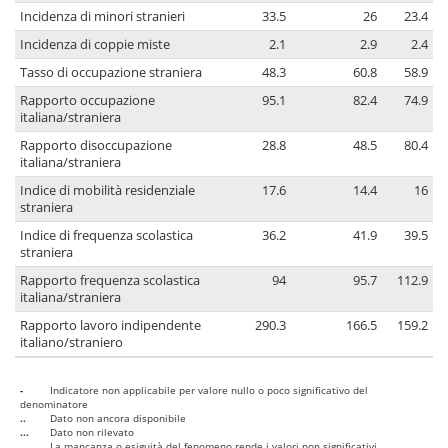
Incidenza di minori stranieri
33.5
26
23.4
Incidenza di coppie miste
2.1
2.9
2.4
Tasso di occupazione straniera
48.3
60.8
58.9
Rapporto occupazione
95.1
82.4
74.9
italiana/straniera
Rapporto disoccupazione
28.8
48.5
80.4
italiana/straniera
Indice di mobilità residenziale
17.6
14.4
16
straniera
Indice di frequenza scolastica
36.2
41.9
39.5
straniera
Rapporto frequenza scolastica
94
95.7
112.9
italiana/straniera
Rapporto lavoro indipendente
290.3
166.5
159.2
italiano/straniero
-
Indicatore non applicabile per valore nullo o poco significativo del
denominatore
..
Dato non ancora disponibile
...
Dato non rilevato
....
La mancanza o esiguità del fenomeno rende i valori non significativi