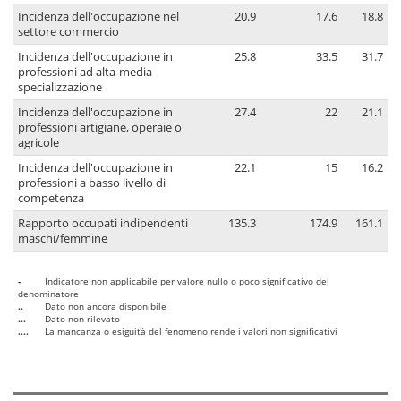
Incidenza dell'occupazione nel
20.9
17.6
18.8
settore commercio
Incidenza dell'occupazione in
25.8
33.5
31.7
professioni ad alta-media
specializzazione
Incidenza dell'occupazione in
27.4
22
21.1
professioni artigiane, operaie o
agricole
Incidenza dell'occupazione in
22.1
15
16.2
professioni a basso livello di
competenza
Rapporto occupati indipendenti
135.3
174.9
161.1
maschi/femmine
-
Indicatore non applicabile per valore nullo o poco significativo del
denominatore
..
Dato non ancora disponibile
...
Dato non rilevato
....
La mancanza o esiguità del fenomeno rende i valori non significativi