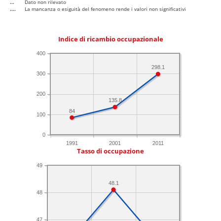
...
Dato non rilevato
....
La mancanza o esiguità del fenomeno rende i valori non significativi
Indice di ricambio occupazionale
400
298.1
300
200
135.8
84
100
0
1991
2001
2011
Tasso di occupazione
49
48.1
48
47