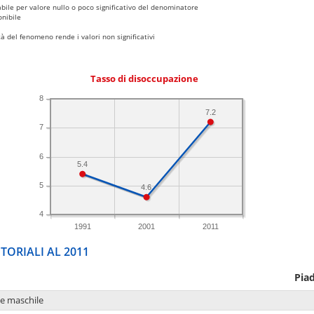
bile per valore nullo o poco significativo del denominatore
nibile
 del fenomeno rende i valori non significativi
Tasso di disoccupazione
8
7.2
7
6
5.4
5
4.6
4
1991
2001
2011
TORIALI AL 2011
Pia
ne maschile