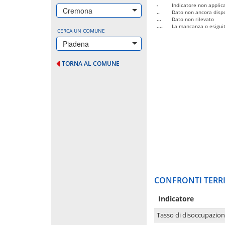
-
Indicatore non applica
Cremona
..
Dato non ancora dispo
...
Dato non rilevato
....
La mancanza o esiguità
CERCA UN COMUNE
Piadena
TORNA AL COMUNE
CONFRONTI TERRI
Indicatore
Tasso di disoccupazio