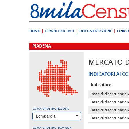
Vai
direttamente
a:
Contenuto
Ricerca
HOME
DOWNLOAD DATI
DOCUMENTAZIONE
LINKS 
.
PIADENA
MERCATO 
INDICATORI AI CO
Indicatore
Tasso di disoccupazio
Tasso di disoccupazio
CERCA UN'ALTRA REGIONE
Tasso di disoccupazio
Lombardia
Tasso di disoccupazion
CERCA UN'ALTRA PROVINCIA