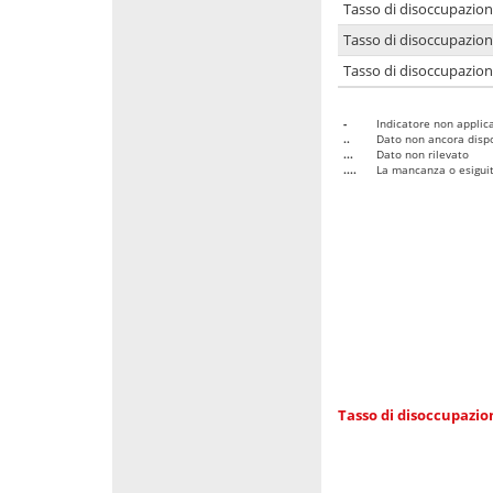
Tasso di disoccupazio
Tasso di disoccupazio
Tasso di disoccupazion
-
Indicatore non applica
..
Dato non ancora dispo
...
Dato non rilevato
....
La mancanza o esiguità
Tasso di disoccupazi