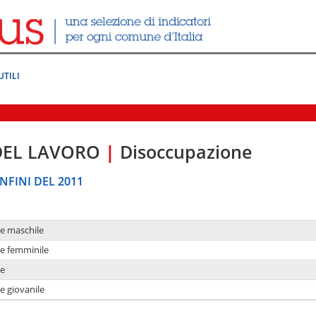
UTILI
DEL LAVORO
|
Disoccupazione
NFINI DEL 2011
ne maschile
ne femminile
ne
e giovanile