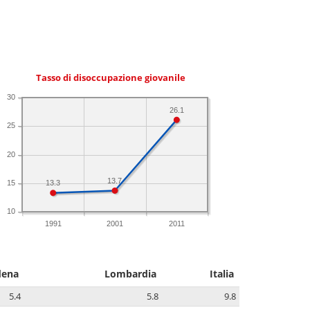
Tasso di disoccupazione giovanile
30
26.1
25
20
13.7
15
13.3
10
1991
2001
2011
dena
Lombardia
Italia
5.4
5.8
9.8