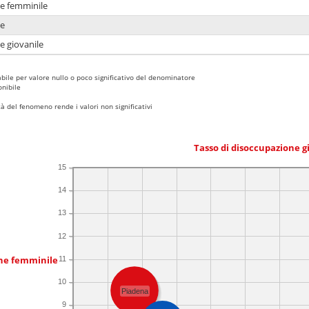
ne femminile
ne
e giovanile
bile per valore nullo o poco significativo del denominatore
nibile
 del fenomeno rende i valori non significativi
Tasso di disoccupazione g
15
14
13
12
one femminile
11
10
Piadena
9