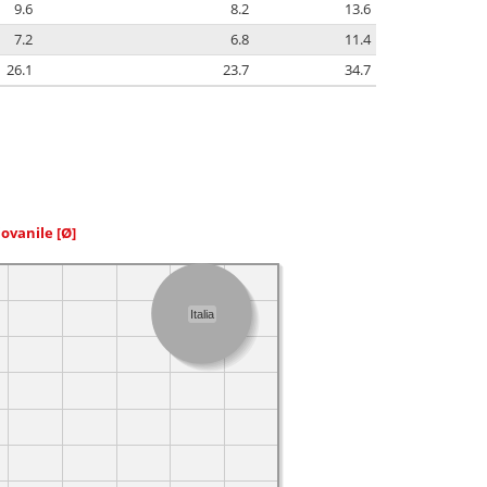
9.6
8.2
13.6
7.2
6.8
11.4
26.1
23.7
34.7
iovanile
[Ø]
Italia