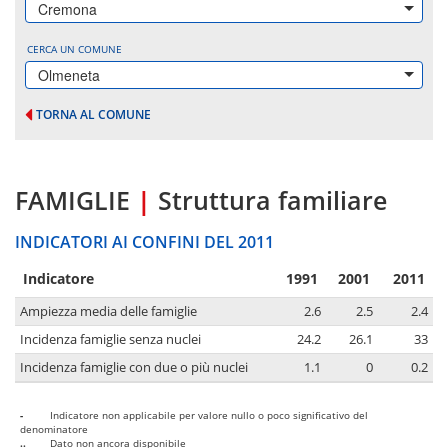
Cremona
CERCA UN COMUNE
Olmeneta
TORNA AL COMUNE
FAMIGLIE
|
Struttura familiare
INDICATORI AI CONFINI DEL 2011
Indicatore
1991
2001
2011
Ampiezza media delle famiglie
2.6
2.5
2.4
Incidenza famiglie senza nuclei
24.2
26.1
33
Incidenza famiglie con due o più nuclei
1.1
0
0.2
-
Indicatore non applicabile per valore nullo o poco significativo del
denominatore
..
Dato non ancora disponibile