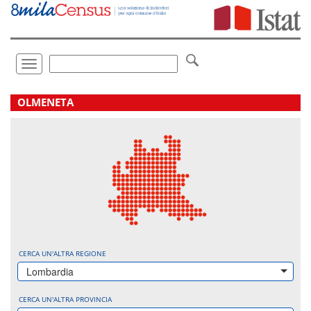
Vai
direttamente
a:
Contenuto
Ricerca
Toggle
navigation
.
OLMENETA
CERCA UN'ALTRA REGIONE
Lombardia
CERCA UN'ALTRA PROVINCIA