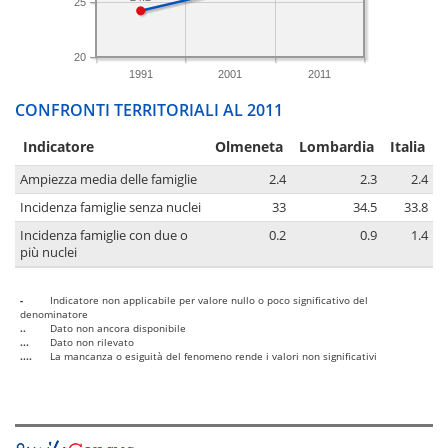
25
20
1991
2001
2011
CONFRONTI TERRITORIALI AL 2011
Indicatore
Olmeneta
Lombardia
Italia
Ampiezza media delle famiglie
2.4
2.3
2.4
Incidenza famiglie senza nuclei
33
34.5
33.8
Incidenza famiglie con due o
0.2
0.9
1.4
più nuclei
-
Indicatore non applicabile per valore nullo o poco significativo del
denominatore
..
Dato non ancora disponibile
...
Dato non rilevato
....
La mancanza o esiguità del fenomeno rende i valori non significativi