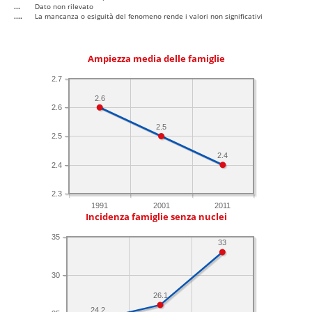
...
Dato non rilevato
....
La mancanza o esiguità del fenomeno rende i valori non significativi
Ampiezza media delle famiglie
2.7
2.6
2.6
2.5
2.5
2.4
2.4
2.3
1991
2001
2011
Incidenza famiglie senza nuclei
35
33
30
26.1
24.2