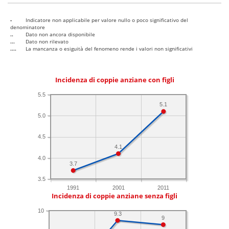
-
Indicatore non applicabile per valore nullo o poco significativo del
denominatore
..
Dato non ancora disponibile
...
Dato non rilevato
....
La mancanza o esiguità del fenomeno rende i valori non significativi
Incidenza di coppie anziane con figli
5.5
5.1
5.0
4.5
4.1
4.0
3.7
3.5
1991
2001
2011
Incidenza di coppie anziane senza figli
10
9.3
9