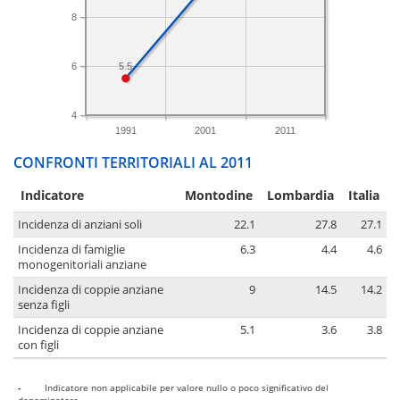
8
6
5.5
4
1991
2001
2011
CONFRONTI TERRITORIALI AL 2011
Indicatore
Montodine
Lombardia
Italia
Incidenza di anziani soli
22.1
27.8
27.1
Incidenza di famiglie
6.3
4.4
4.6
monogenitoriali anziane
Incidenza di coppie anziane
9
14.5
14.2
senza figli
Incidenza di coppie anziane
5.1
3.6
3.8
con figli
-
Indicatore non applicabile per valore nullo o poco significativo del