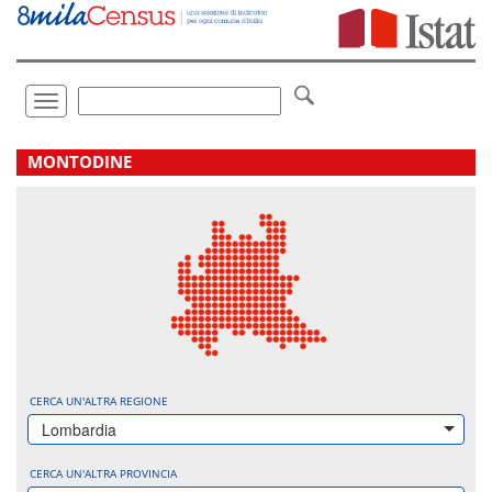
Vai
direttamente
a:
Contenuto
Ricerca
Toggle
navigation
.
MONTODINE
CERCA UN'ALTRA REGIONE
Lombardia
CERCA UN'ALTRA PROVINCIA