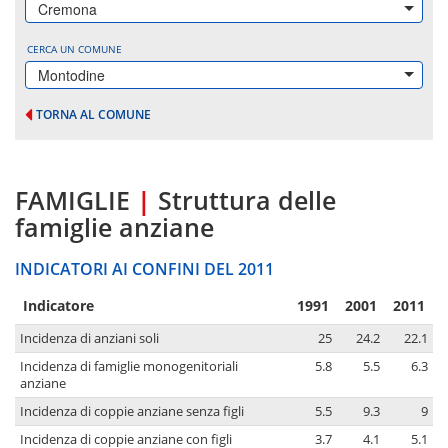
Cremona
CERCA UN COMUNE
Montodine
TORNA AL COMUNE
FAMIGLIE
|
Struttura delle
famiglie anziane
INDICATORI AI CONFINI DEL 2011
Indicatore
1991
2001
2011
Incidenza di anziani soli
25
24.2
22.1
Incidenza di famiglie monogenitoriali
5.8
5.5
6.3
anziane
Incidenza di coppie anziane senza figli
5.5
9.3
9
Incidenza di coppie anziane con figli
3.7
4.1
5.1