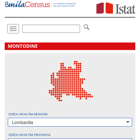
Vai
direttamente
a:
Contenuto
Ricerca
Toggle
navigation
.
MONTODINE
CERCA UN'ALTRA REGIONE
Lombardia
CERCA UN'ALTRA PROVINCIA