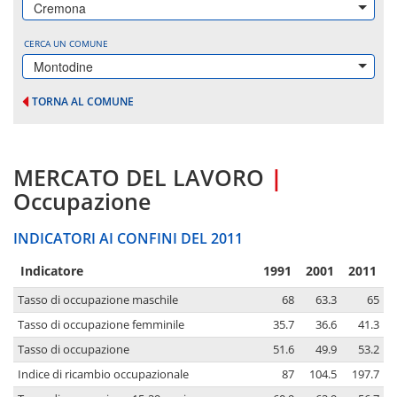
Cremona
CERCA UN COMUNE
Montodine
TORNA AL COMUNE
MERCATO DEL LAVORO
|
Occupazione
INDICATORI AI CONFINI DEL 2011
Indicatore
1991
2001
2011
Tasso di occupazione maschile
68
63.3
65
Tasso di occupazione femminile
35.7
36.6
41.3
Tasso di occupazione
51.6
49.9
53.2
Indice di ricambio occupazionale
87
104.5
197.7