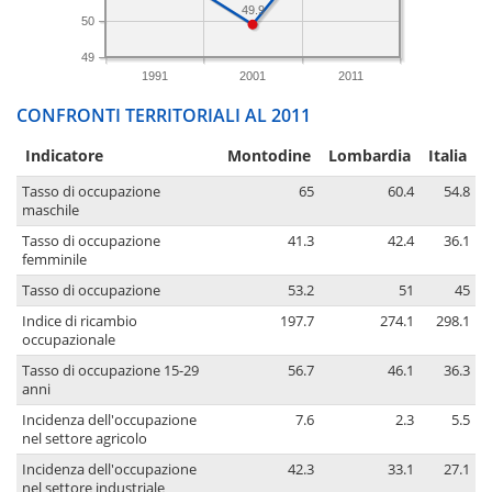
49.9
50
49
1991
2001
2011
CONFRONTI TERRITORIALI AL 2011
Indicatore
Montodine
Lombardia
Italia
Tasso di occupazione
65
60.4
54.8
maschile
Tasso di occupazione
41.3
42.4
36.1
femminile
Tasso di occupazione
53.2
51
45
Indice di ricambio
197.7
274.1
298.1
occupazionale
Tasso di occupazione 15-29
56.7
46.1
36.3
anni
Incidenza dell'occupazione
7.6
2.3
5.5
nel settore agricolo
Incidenza dell'occupazione
42.3
33.1
27.1
nel settore industriale