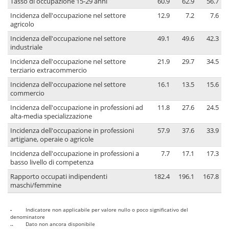
Tasso di occupazione 15-29 anni
60.9
62.9
56.7
Incidenza dell'occupazione nel settore
12.9
7.2
7.6
agricolo
Incidenza dell'occupazione nel settore
49.1
49.6
42.3
industriale
Incidenza dell'occupazione nel settore
21.9
29.7
34.5
terziario extracommercio
Incidenza dell'occupazione nel settore
16.1
13.5
15.6
commercio
Incidenza dell'occupazione in professioni ad
11.8
27.6
24.5
alta-media specializzazione
Incidenza dell'occupazione in professioni
57.9
37.6
33.9
artigiane, operaie o agricole
Incidenza dell'occupazione in professioni a
7.7
17.1
17.3
basso livello di competenza
Rapporto occupati indipendenti
182.4
196.1
167.8
maschi/femmine
-
Indicatore non applicabile per valore nullo o poco significativo del
denominatore
..
Dato non ancora disponibile