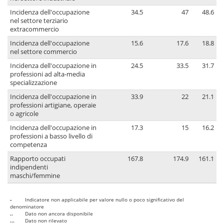
Incidenza dell'occupazione
34.5
47
48.6
nel settore terziario
extracommercio
Incidenza dell'occupazione
15.6
17.6
18.8
nel settore commercio
Incidenza dell'occupazione in
24.5
33.5
31.7
professioni ad alta-media
specializzazione
Incidenza dell'occupazione in
33.9
22
21.1
professioni artigiane, operaie
o agricole
Incidenza dell'occupazione in
17.3
15
16.2
professioni a basso livello di
competenza
Rapporto occupati
167.8
174.9
161.1
indipendenti
maschi/femmine
-
Indicatore non applicabile per valore nullo o poco significativo del
denominatore
..
Dato non ancora disponibile
...
Dato non rilevato