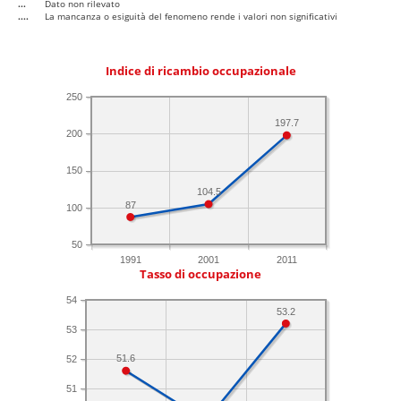
...
Dato non rilevato
....
La mancanza o esiguità del fenomeno rende i valori non significativi
Indice di ricambio occupazionale
250
197.7
200
150
104.5
87
100
50
1991
2001
2011
Tasso di occupazione
54
53.2
53
51.6
52
51