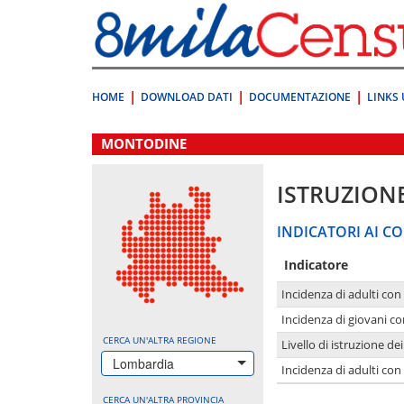
Vai
direttamente
a:
Contenuto
Ricerca
HOME
DOWNLOAD DATI
DOCUMENTAZIONE
LINKS 
.
MONTODINE
ISTRUZION
INDICATORI AI CO
Indicatore
Incidenza di adulti con
Incidenza di giovani co
CERCA UN'ALTRA REGIONE
Livello di istruzione de
Lombardia
Incidenza di adulti con
CERCA UN'ALTRA PROVINCIA