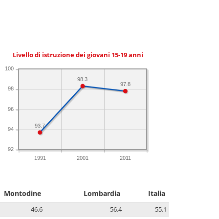
Livello di istruzione dei giovani 15-19 anni
100
98.3
97.8
98
96
93.7
94
92
1991
2001
2011
Montodine
Lombardia
Italia
46.6
56.4
55.1