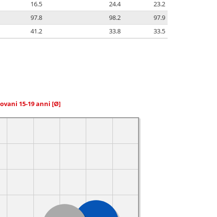
16.5
24.4
23.2
97.8
98.2
97.9
41.2
33.8
33.5
giovani 15-19 anni
[Ø]