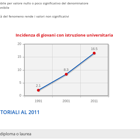
bile per valore nullo o poco significativo del denominatore
nibile
 del fenomeno rende i valori non significativi
Incidenza di giovani con istruzione universitaria
20
16.5
15
10
8.3
5
2.1
0
1991
2001
2011
TORIALI AL 2011
 diploma o laurea