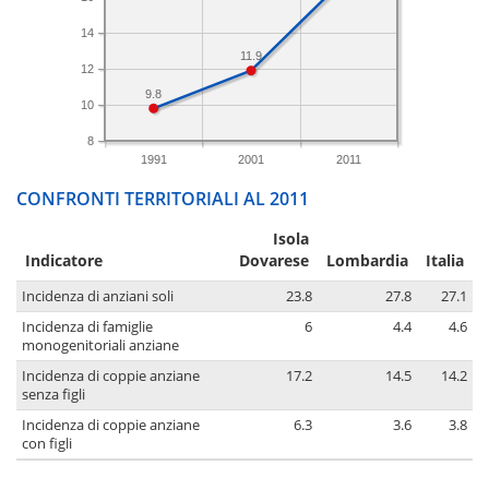
14
11.9
12
9.8
10
8
1991
2001
2011
CONFRONTI TERRITORIALI AL 2011
Isola
Indicatore
Dovarese
Lombardia
Italia
Incidenza di anziani soli
23.8
27.8
27.1
Incidenza di famiglie
6
4.4
4.6
monogenitoriali anziane
Incidenza di coppie anziane
17.2
14.5
14.2
senza figli
Incidenza di coppie anziane
6.3
3.6
3.8
con figli