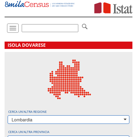
Vai
direttamente
a:
Contenuto
Ricerca
Toggle
navigation
.
ISOLA DOVARESE
CERCA UN'ALTRA REGIONE
Lombardia
CERCA UN'ALTRA PROVINCIA