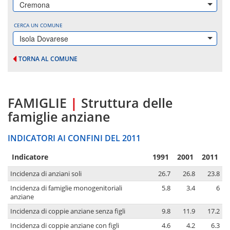
Cremona
CERCA UN COMUNE
Isola Dovarese
TORNA AL COMUNE
FAMIGLIE
|
Struttura delle
famiglie anziane
INDICATORI AI CONFINI DEL 2011
Indicatore
1991
2001
2011
Incidenza di anziani soli
26.7
26.8
23.8
Incidenza di famiglie monogenitoriali
5.8
3.4
6
anziane
Incidenza di coppie anziane senza figli
9.8
11.9
17.2
Incidenza di coppie anziane con figli
4.6
4.2
6.3