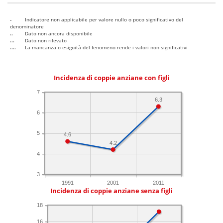
-
Indicatore non applicabile per valore nullo o poco significativo del
denominatore
..
Dato non ancora disponibile
...
Dato non rilevato
....
La mancanza o esiguità del fenomeno rende i valori non significativi
Incidenza di coppie anziane con figli
7
6.3
6
5
4.6
4.2
4
3
1991
2001
2011
Incidenza di coppie anziane senza figli
18
16