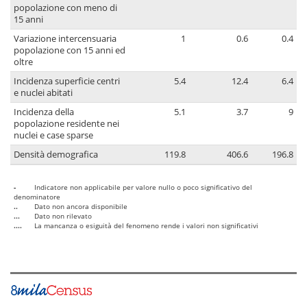
popolazione con meno di
15 anni
Variazione intercensuaria
1
0.6
0.4
popolazione con 15 anni ed
oltre
Incidenza superficie centri
5.4
12.4
6.4
e nuclei abitati
Incidenza della
5.1
3.7
9
popolazione residente nei
nuclei e case sparse
Densità demografica
119.8
406.6
196.8
-
Indicatore non applicabile per valore nullo o poco significativo del
denominatore
..
Dato non ancora disponibile
...
Dato non rilevato
....
La mancanza o esiguità del fenomeno rende i valori non significativi