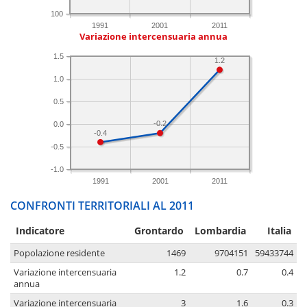
100
1991
2001
2011
Variazione intercensuaria annua
1.5
1.2
1.0
0.5
-0.2
0.0
-0.4
-0.5
-1.0
1991
2001
2011
CONFRONTI TERRITORIALI AL 2011
Indicatore
Grontardo
Lombardia
Italia
Popolazione residente
1469
9704151
59433744
Variazione intercensuaria
1.2
0.7
0.4
annua
Variazione intercensuaria
3
1.6
0.3