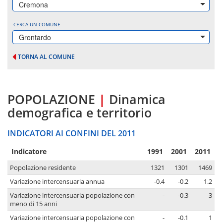
Cremona
CERCA UN COMUNE
Grontardo
TORNA AL COMUNE
POPOLAZIONE
|
Dinamica
demografica e territorio
INDICATORI AI CONFINI DEL 2011
Indicatore
1991
2001
2011
Popolazione residente
1321
1301
1469
Variazione intercensuaria annua
-0.4
-0.2
1.2
Variazione intercensuaria popolazione con
-
-0.3
3
meno di 15 anni
Variazione intercensuaria popolazione con
-
-0.1
1