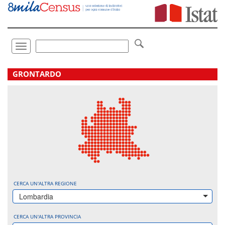
Vai
direttamente
a:
Contenuto
Ricerca
Toggle
navigation
.
GRONTARDO
CERCA UN'ALTRA REGIONE
Lombardia
CERCA UN'ALTRA PROVINCIA