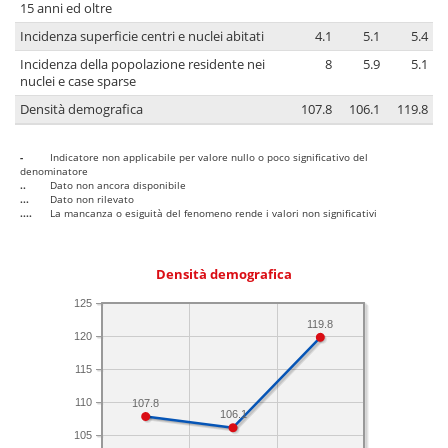
15 anni ed oltre
Incidenza superficie centri e nuclei abitati
4.1
5.1
5.4
Incidenza della popolazione residente nei
8
5.9
5.1
nuclei e case sparse
Densità demografica
107.8
106.1
119.8
-
Indicatore non applicabile per valore nullo o poco significativo del
denominatore
..
Dato non ancora disponibile
...
Dato non rilevato
....
La mancanza o esiguità del fenomeno rende i valori non significativi
Densità demografica
125
119.8
120
115
110
107.8
106.1
105