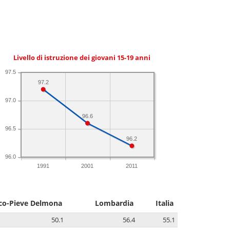
Livello di istruzione dei giovani 15-19 anni
97.5
97.2
97.0
96.6
96.5
96.2
96.0
1991
2001
2011
co-Pieve Delmona
Lombardia
Italia
50.1
56.4
55.1