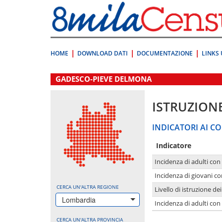
Vai
direttamente
a:
Contenuto
Ricerca
HOME
DOWNLOAD DATI
DOCUMENTAZIONE
LINKS 
.
GADESCO-PIEVE DELMONA
ISTRUZION
INDICATORI AI CO
Indicatore
Incidenza di adulti con
Incidenza di giovani co
CERCA UN'ALTRA REGIONE
Livello di istruzione de
Lombardia
Incidenza di adulti con
CERCA UN'ALTRA PROVINCIA