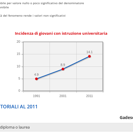
bile per valore nullo o poco significativo del denominatore
nibile
 del fenomeno rende i valori non significativi
Incidenza di giovani con istruzione universitaria
20
14.1
15
8.9
10
4.9
5
0
1991
2001
2011
TORIALI AL 2011
Gades
 diploma o laurea