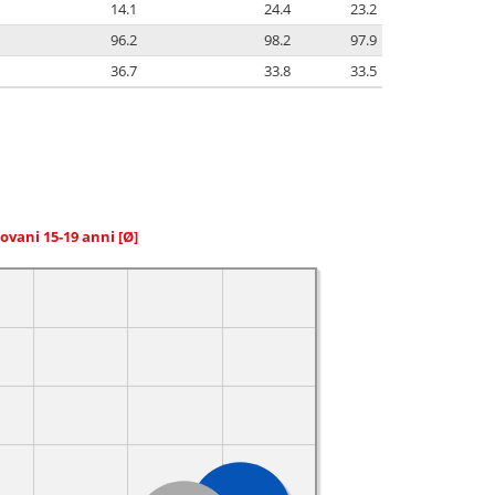
14.1
24.4
23.2
96.2
98.2
97.9
36.7
33.8
33.5
giovani 15-19 anni
[Ø]