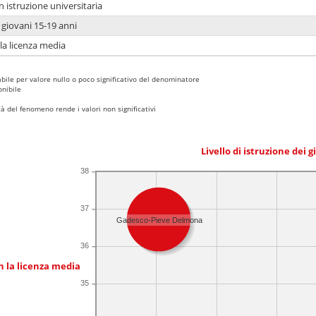
n istruzione universitaria
i giovani 15-19 anni
 la licenza media
bile per valore nullo o poco significativo del denominatore
nibile
 del fenomeno rende i valori non significativi
Livello di istruzione dei 
38
37
Gadesco-Pieve Delmona
36
n la licenza media
35