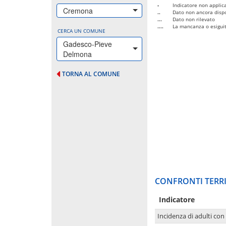
-
Indicatore non applica
Cremona
..
Dato non ancora dispo
...
Dato non rilevato
....
La mancanza o esiguità
CERCA UN COMUNE
Gadesco-Pieve
Delmona
TORNA AL COMUNE
CONFRONTI TERRI
Indicatore
Incidenza di adulti con