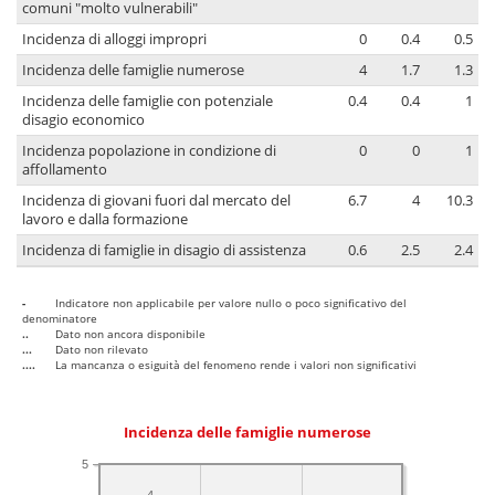
comuni "molto vulnerabili"
Incidenza di alloggi impropri
0
0.4
0.5
Incidenza delle famiglie numerose
4
1.7
1.3
Incidenza delle famiglie con potenziale
0.4
0.4
1
disagio economico
Incidenza popolazione in condizione di
0
0
1
affollamento
Incidenza di giovani fuori dal mercato del
6.7
4
10.3
lavoro e dalla formazione
Incidenza di famiglie in disagio di assistenza
0.6
2.5
2.4
-
Indicatore non applicabile per valore nullo o poco significativo del
denominatore
..
Dato non ancora disponibile
...
Dato non rilevato
....
La mancanza o esiguità del fenomeno rende i valori non significativi
Incidenza delle famiglie numerose
5
4