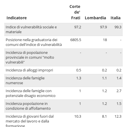
Corte
de'
Indicatore
Frati
Lombardia
Italia
Indice di vulnerabilità sociale e
97.2
97.9
99.3
materiale
Posizione nella graduatoria dei
6805.5
18
-
comuni dell'indice di vulnerabilità
Incidenza di popolazione
-
-
-
provinciale in comuni "molto
vulnerabili"
Incidenza di alloggi impropri
0.5
0.2
0.2
Incidenza delle famiglie
1.3
1.1
1.4
numerose
Incidenza delle famiglie con
1
1.2
2.7
potenziale disagio economico
Incidenza popolazione in
1
1.2
1.5
condizione di affollamento
Incidenza di giovani fuori dal
10.3
8.1
12.3
mercato del lavoro e dalla
formazione