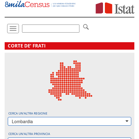
Vai
direttamente
a:
Contenuto
Ricerca
Toggle
navigation
.
CORTE DE' FRATI
CERCA UN'ALTRA REGIONE
Lombardia
CERCA UN'ALTRA PROVINCIA