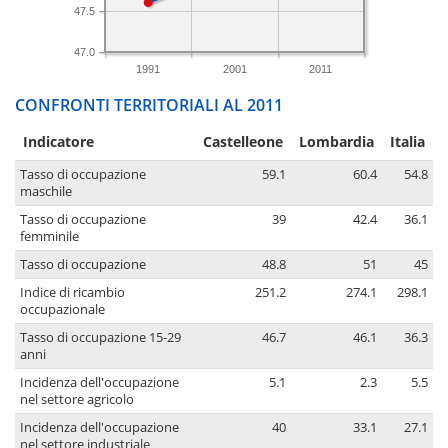
47.5
47.0
1991
2001
2011
CONFRONTI TERRITORIALI AL 2011
Indicatore
Castelleone
Lombardia
Italia
Tasso di occupazione
59.1
60.4
54.8
maschile
Tasso di occupazione
39
42.4
36.1
femminile
Tasso di occupazione
48.8
51
45
Indice di ricambio
251.2
274.1
298.1
occupazionale
Tasso di occupazione 15-29
46.7
46.1
36.3
anni
Incidenza dell'occupazione
5.1
2.3
5.5
nel settore agricolo
Incidenza dell'occupazione
40
33.1
27.1
nel settore industriale