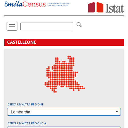
Vai
direttamente
a:
Contenuto
Ricerca
Toggle
navigation
.
CASTELLEONE
CERCA UN'ALTRA REGIONE
Lombardia
CERCA UN'ALTRA PROVINCIA