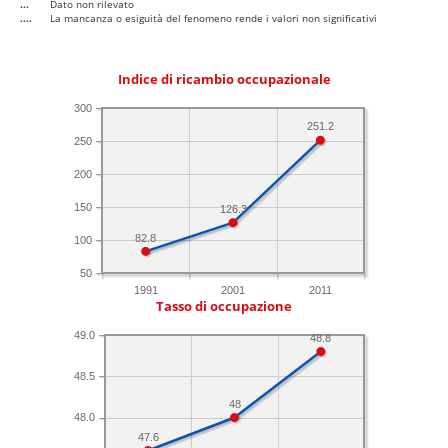
...
Dato non rilevato
....
La mancanza o esiguità del fenomeno rende i valori non significativi
Indice di ricambio occupazionale
300
251.2
250
200
150
126.3
82.8
100
50
1991
2001
2011
Tasso di occupazione
49.0
48.8
48.5
48
48.0
47.6