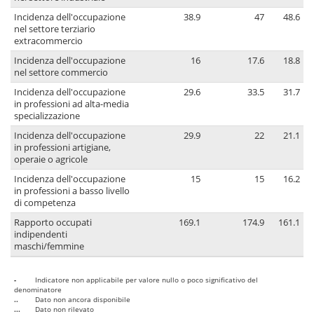
Incidenza dell'occupazione
38.9
47
48.6
nel settore terziario
extracommercio
Incidenza dell'occupazione
16
17.6
18.8
nel settore commercio
Incidenza dell'occupazione
29.6
33.5
31.7
in professioni ad alta-media
specializzazione
Incidenza dell'occupazione
29.9
22
21.1
in professioni artigiane,
operaie o agricole
Incidenza dell'occupazione
15
15
16.2
in professioni a basso livello
di competenza
Rapporto occupati
169.1
174.9
161.1
indipendenti
maschi/femmine
-
Indicatore non applicabile per valore nullo o poco significativo del
denominatore
..
Dato non ancora disponibile
...
Dato non rilevato