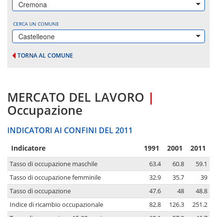
Cremona
CERCA UN COMUNE
Castelleone
TORNA AL COMUNE
MERCATO DEL LAVORO
|
Occupazione
INDICATORI AI CONFINI DEL 2011
Indicatore
1991
2001
2011
Tasso di occupazione maschile
63.4
60.8
59.1
Tasso di occupazione femminile
32.9
35.7
39
Tasso di occupazione
47.6
48
48.8
Indice di ricambio occupazionale
82.8
126.3
251.2