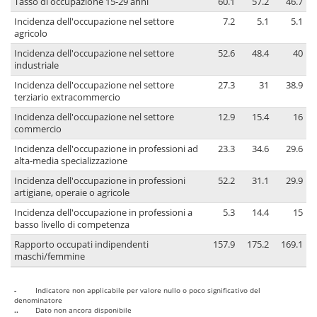
Tasso di occupazione 15-29 anni
60.1
57.2
46.7
Incidenza dell'occupazione nel settore
7.2
5.1
5.1
agricolo
Incidenza dell'occupazione nel settore
52.6
48.4
40
industriale
Incidenza dell'occupazione nel settore
27.3
31
38.9
terziario extracommercio
Incidenza dell'occupazione nel settore
12.9
15.4
16
commercio
Incidenza dell'occupazione in professioni ad
23.3
34.6
29.6
alta-media specializzazione
Incidenza dell'occupazione in professioni
52.2
31.1
29.9
artigiane, operaie o agricole
Incidenza dell'occupazione in professioni a
5.3
14.4
15
basso livello di competenza
Rapporto occupati indipendenti
157.9
175.2
169.1
maschi/femmine
-
Indicatore non applicabile per valore nullo o poco significativo del
denominatore
..
Dato non ancora disponibile