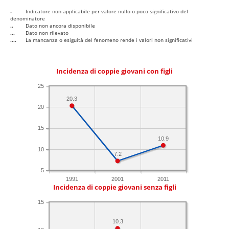
-
Indicatore non applicabile per valore nullo o poco significativo del
denominatore
..
Dato non ancora disponibile
...
Dato non rilevato
....
La mancanza o esiguità del fenomeno rende i valori non significativi
Incidenza di coppie giovani con figli
25
20.3
20
15
10.9
10
7.2
5
1991
2001
2011
Incidenza di coppie giovani senza figli
15
10.3