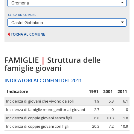
Cremona
CERCA UN COMUNE
Castel Gabbiano
TORNA AL COMUNE
FAMIGLIE
|
Struttura delle
famiglie giovani
INDICATORI AI CONFINI DEL 2011
Indicatore
1991
2001
2011
Incidenza di giovani che vivono da soli
1.9
5.3
6.1
Incidenza di famiglie monogenitoriali giovani
2.7
0
0
Incidenza di coppie giovani senza figli
6.8
10.3
1.8
Incidenza di coppie giovani con figli
20.3
7.2
10.9