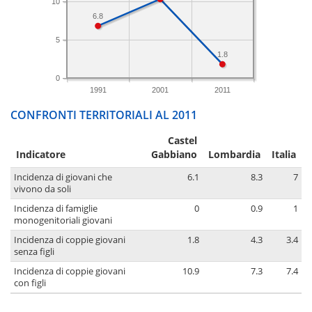
10
6.8
5
1.8
0
1991
2001
2011
CONFRONTI TERRITORIALI AL 2011
Castel
Indicatore
Gabbiano
Lombardia
Italia
Incidenza di giovani che
6.1
8.3
7
vivono da soli
Incidenza di famiglie
0
0.9
1
monogenitoriali giovani
Incidenza di coppie giovani
1.8
4.3
3.4
senza figli
Incidenza di coppie giovani
10.9
7.3
7.4
con figli