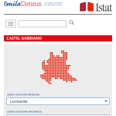
Vai
direttamente
a:
Contenuto
Ricerca
Toggle
navigation
.
CASTEL GABBIANO
CERCA UN'ALTRA REGIONE
Lombardia
CERCA UN'ALTRA PROVINCIA