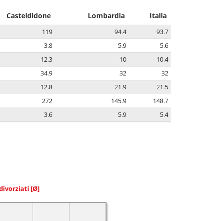
Casteldidone
Lombardia
Italia
119
94.4
93.7
3.8
5.9
5.6
12.3
10
10.4
34.9
32
32
12.8
21.9
21.5
272
145.9
148.7
3.6
5.9
5.4
divorziati
[Ø]