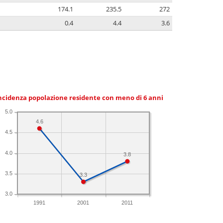
174.1
235.5
272
0.4
4.4
3.6
ncidenza popolazione residente con meno di 6 anni
5.0
4.6
4.5
4.0
3.8
3.5
3.3
3.0
1991
2001
2011