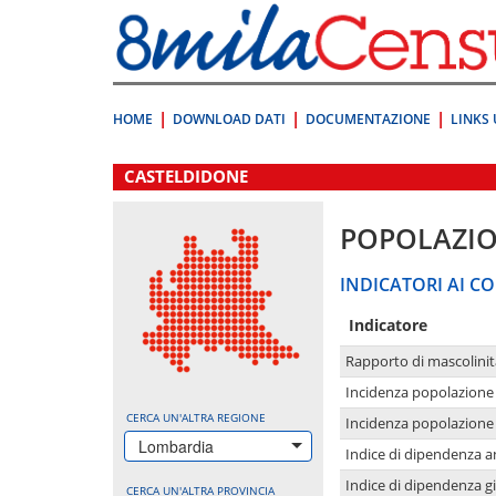
Vai
direttamente
a:
Contenuto
Ricerca
HOME
DOWNLOAD DATI
DOCUMENTAZIONE
LINKS 
.
CASTELDIDONE
POPOLAZI
INDICATORI AI CO
Indicatore
Rapporto di mascolinit
Incidenza popolazione 
CERCA UN'ALTRA REGIONE
Incidenza popolazione 
Lombardia
Indice di dipendenza a
Indice di dipendenza g
CERCA UN'ALTRA PROVINCIA