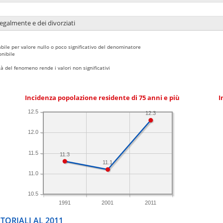
legalmente e dei divorziati
bile per valore nullo o poco significativo del denominatore
nibile
 del fenomeno rende i valori non significativi
Incidenza popolazione residente di 75 anni e più
I
12.5
12.3
12.0
11.5
11.3
11.1
11.0
10.5
1991
2001
2011
TORIALI AL 2011