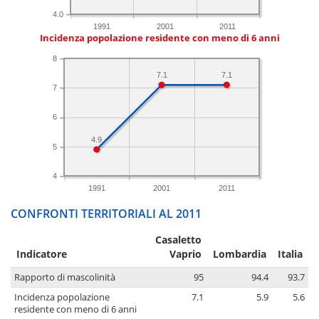
4.0
1991
2001
2011
Incidenza popolazione residente con meno di 6 anni
8
7.1
7.1
7
6
4.9
5
4
1991
2001
2011
CONFRONTI TERRITORIALI AL 2011
Casaletto
Indicatore
Vaprio
Lombardia
Italia
Rapporto di mascolinità
95
94.4
93.7
Incidenza popolazione
7.1
5.9
5.6
residente con meno di 6 anni