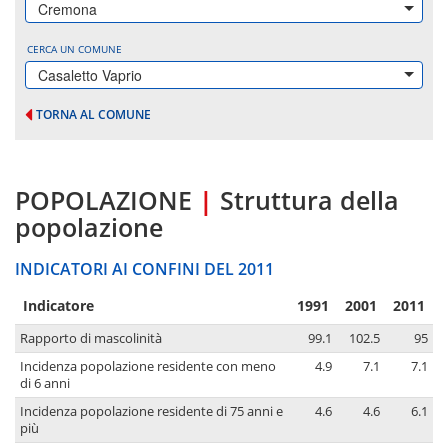
Cremona
CERCA UN COMUNE
Casaletto Vaprio
TORNA AL COMUNE
POPOLAZIONE
|
Struttura della
popolazione
INDICATORI AI CONFINI DEL 2011
Indicatore
1991
2001
2011
Rapporto di mascolinità
99.1
102.5
95
Incidenza popolazione residente con meno
4.9
7.1
7.1
di 6 anni
Incidenza popolazione residente di 75 anni e
4.6
4.6
6.1
più