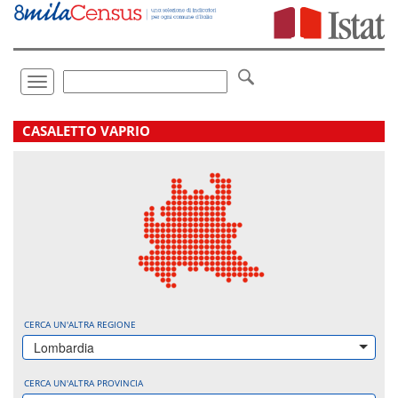
Vai
direttamente
a:
Contenuto
Ricerca
Toggle
navigation
.
CASALETTO VAPRIO
CERCA UN'ALTRA REGIONE
Lombardia
CERCA UN'ALTRA PROVINCIA