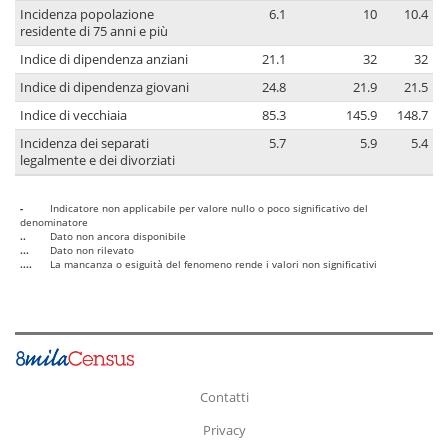
Incidenza popolazione
6.1
10
10.4
residente di 75 anni e più
Indice di dipendenza anziani
21.1
32
32
Indice di dipendenza giovani
24.8
21.9
21.5
Indice di vecchiaia
85.3
145.9
148.7
Incidenza dei separati
5.7
5.9
5.4
legalmente e dei divorziati
-
Indicatore non applicabile per valore nullo o poco significativo del
denominatore
..
Dato non ancora disponibile
...
Dato non rilevato
....
La mancanza o esiguità del fenomeno rende i valori non significativi
Contatti
Privacy