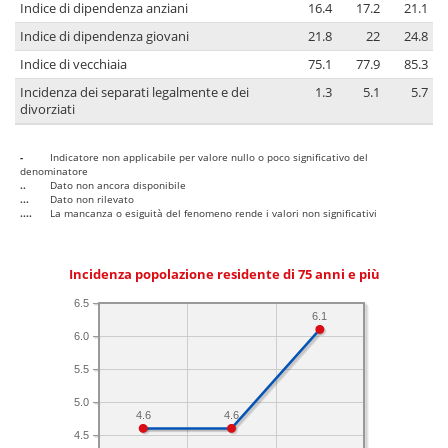
Indice di dipendenza anziani
16.4
17.2
21.1
Indice di dipendenza giovani
21.8
22
24.8
Indice di vecchiaia
75.1
77.9
85.3
Incidenza dei separati legalmente e dei
1.3
5.1
5.7
divorziati
-
Indicatore non applicabile per valore nullo o poco significativo del
denominatore
..
Dato non ancora disponibile
...
Dato non rilevato
....
La mancanza o esiguità del fenomeno rende i valori non significativi
Incidenza popolazione residente di 75 anni e più
6.5
6.1
6.0
5.5
5.0
4.6
4.6
4.5