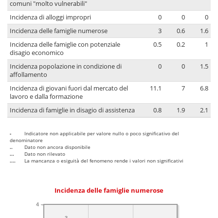
comuni "molto vulnerabili"
Incidenza di alloggi impropri
0
0
0
Incidenza delle famiglie numerose
3
0.6
1.6
Incidenza delle famiglie con potenziale
0.5
0.2
1
disagio economico
Incidenza popolazione in condizione di
0
0
1.5
affollamento
Incidenza di giovani fuori dal mercato del
11.1
7
6.8
lavoro e dalla formazione
Incidenza di famiglie in disagio di assistenza
0.8
1.9
2.1
-
Indicatore non applicabile per valore nullo o poco significativo del
denominatore
..
Dato non ancora disponibile
...
Dato non rilevato
....
La mancanza o esiguità del fenomeno rende i valori non significativi
Incidenza delle famiglie numerose
4
3