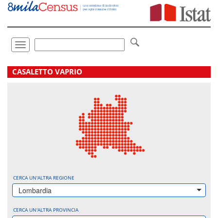
Vai
direttamente
a:
Contenuto
Ricerca
Toggle
navigation
.
CASALETTO VAPRIO
CERCA UN'ALTRA REGIONE
Lombardia
CERCA UN'ALTRA PROVINCIA