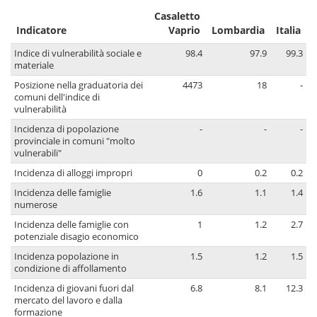
Casaletto
Indicatore
Vaprio
Lombardia
Italia
Indice di vulnerabilità sociale e
98.4
97.9
99.3
materiale
Posizione nella graduatoria dei
4473
18
-
comuni dell'indice di
vulnerabilità
Incidenza di popolazione
-
-
-
provinciale in comuni "molto
vulnerabili"
Incidenza di alloggi impropri
0
0.2
0.2
Incidenza delle famiglie
1.6
1.1
1.4
numerose
Incidenza delle famiglie con
1
1.2
2.7
potenziale disagio economico
Incidenza popolazione in
1.5
1.2
1.5
condizione di affollamento
Incidenza di giovani fuori dal
6.8
8.1
12.3
mercato del lavoro e dalla
formazione