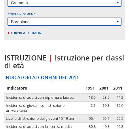
Cremona
CERCA UN COMUNE
Bordolano
TORNA AL COMUNE
ISTRUZIONE
|
Istruzione per classi
di età
INDICATORI AI CONFINI DEL 2011
Indicatore
1991
2001
2011
Incidenza di adulti con diploma o laurea
18.5
28.5
44.2
Incidenza di giovani con istruzione
2.1
10.3
19.6
universitaria
Livello di istruzione dei giovani 15-19 anni
96.4
95.7
95.5
Incidenza di adulti con la licenza media
30.8
40.8
40.8