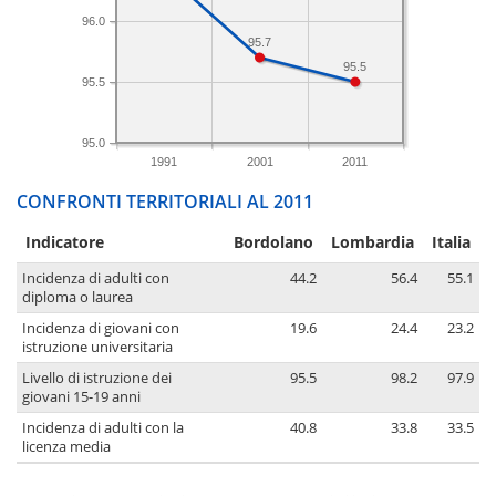
96.0
95.7
95.5
95.5
95.0
1991
2001
2011
CONFRONTI TERRITORIALI AL 2011
Indicatore
Bordolano
Lombardia
Italia
Incidenza di adulti con
44.2
56.4
55.1
diploma o laurea
Incidenza di giovani con
19.6
24.4
23.2
istruzione universitaria
Livello di istruzione dei
95.5
98.2
97.9
giovani 15-19 anni
Incidenza di adulti con la
40.8
33.8
33.5
licenza media