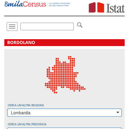
Vai
direttamente
a:
Contenuto
Ricerca
Toggle
navigation
.
BORDOLANO
CERCA UN'ALTRA REGIONE
Lombardia
CERCA UN'ALTRA PROVINCIA