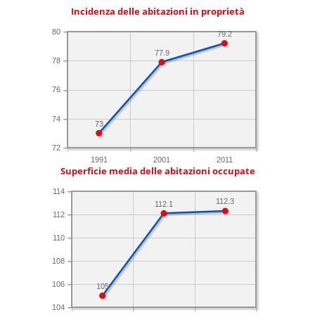
Incidenza delle abitazioni in proprietà
80
79.2
77.9
78
76
74
73
72
1991
2001
2011
Superficie media delle abitazioni occupate
114
112.3
112.1
112
110
108
106
105
104