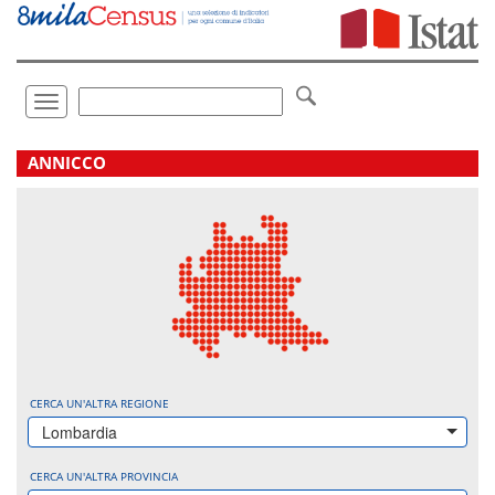
Vai
direttamente
a:
Contenuto
Ricerca
Toggle
navigation
.
ANNICCO
CERCA UN'ALTRA REGIONE
Lombardia
CERCA UN'ALTRA PROVINCIA