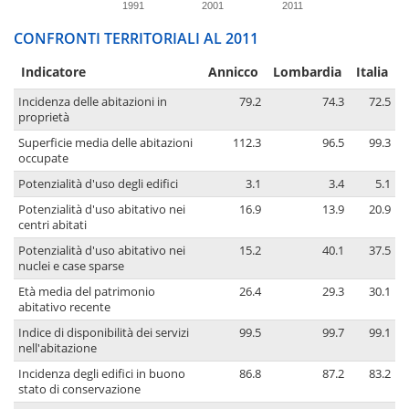
1991
2001
2011
CONFRONTI TERRITORIALI AL 2011
Indicatore
Annicco
Lombardia
Italia
Incidenza delle abitazioni in
79.2
74.3
72.5
proprietà
Superficie media delle abitazioni
112.3
96.5
99.3
occupate
Potenzialità d'uso degli edifici
3.1
3.4
5.1
Potenzialità d'uso abitativo nei
16.9
13.9
20.9
centri abitati
Potenzialità d'uso abitativo nei
15.2
40.1
37.5
nuclei e case sparse
Età media del patrimonio
26.4
29.3
30.1
abitativo recente
Indice di disponibilità dei servizi
99.5
99.7
99.1
nell'abitazione
Incidenza degli edifici in buono
86.8
87.2
83.2
stato di conservazione