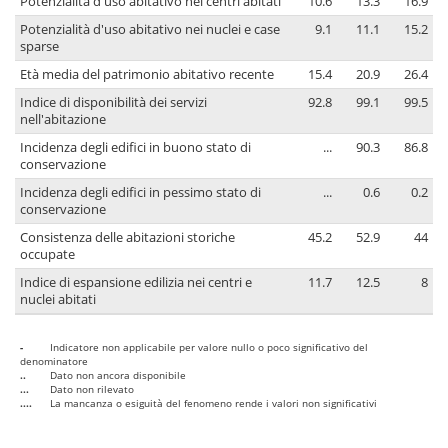
Potenzialità d'uso abitativo nei centri abitati
10.6
13.3
16.9
Potenzialità d'uso abitativo nei nuclei e case
9.1
11.1
15.2
sparse
Età media del patrimonio abitativo recente
15.4
20.9
26.4
Indice di disponibilità dei servizi
92.8
99.1
99.5
nell'abitazione
Incidenza degli edifici in buono stato di
...
90.3
86.8
conservazione
Incidenza degli edifici in pessimo stato di
...
0.6
0.2
conservazione
Consistenza delle abitazioni storiche
45.2
52.9
44
occupate
Indice di espansione edilizia nei centri e
11.7
12.5
8
nuclei abitati
-
Indicatore non applicabile per valore nullo o poco significativo del
denominatore
..
Dato non ancora disponibile
...
Dato non rilevato
....
La mancanza o esiguità del fenomeno rende i valori non significativi