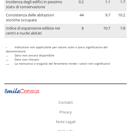
Incidenza degli edifici in pessimo
0.2
1.1
1.7
stato di conservazione
Consistenza delle abitazioni
44
9.7
10.2
storiche occupate
Indice di espansione edilizia nei
8
10.7
7.8
centri e nuclei abitati
-
Indicatore non applicabile per valore nullo o poco significativo del
denominatore
..
Dato non ancora disponibile
...
Dato non rilevato
....
La mancanza o esiguità del fenomeno rende i valori non significativi
Contatti
Privacy
Note Legali