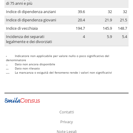
di 75 anni e più
Indice di dipendenza anziani
39.6
32
32
Indice di dipendenza giovani
20.4
21.9
21.5
Indice di vecchiaia
194.7
145.9
148.7
Incidenza dei separati
4
5.9
5.4
legalmente e dei divorziati
-
Indicatore non applicabile per valore nullo o poco significativo del
denominatore
..
Dato non ancora disponibile
...
Dato non rilevato
....
La mancanza o esiguità del fenomeno rende i valori non significativi
Contatti
Privacy
Note Legali