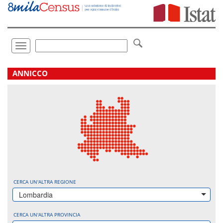
Vai
direttamente
a:
Contenuto
Ricerca
Toggle
navigation
.
ANNICCO
CERCA UN'ALTRA REGIONE
Lombardia
CERCA UN'ALTRA PROVINCIA