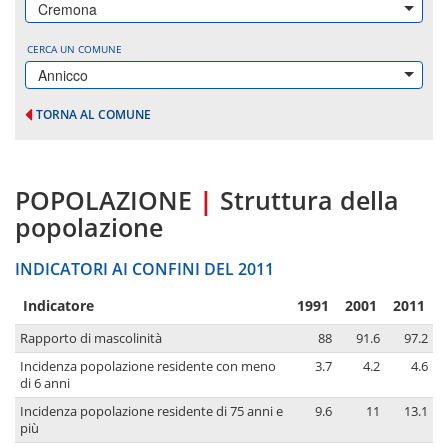
Cremona
CERCA UN COMUNE
Annicco
TORNA AL COMUNE
POPOLAZIONE
|
Struttura della
popolazione
INDICATORI AI CONFINI DEL 2011
Indicatore
1991
2001
2011
Rapporto di mascolinità
88
91.6
97.2
Incidenza popolazione residente con meno
3.7
4.2
4.6
di 6 anni
Incidenza popolazione residente di 75 anni e
9.6
11
13.1
più