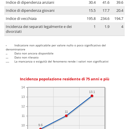
Indice di dipendenza anziani
30.4
41.6
39.6
Indice di dipendenza giovani
15.5
17.7
20.4
Indice di vecchiaia
195.8
234.6
194.7
Incidenza dei separati legalmente e dei
1
1.9
4
divorziati
-
Indicatore non applicabile per valore nullo o poco significativo del
denominatore
..
Dato non ancora disponibile
...
Dato non rilevato
....
La mancanza o esiguità del fenomeno rende i valori non significativi
Incidenza popolazione residente di 75 anni e più
14
13.1
13
12
11
11
9.6
10