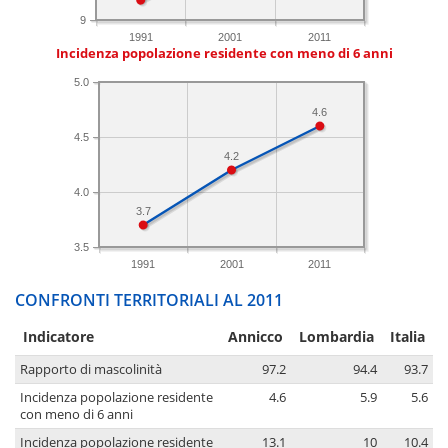
9
1991
2001
2011
Incidenza popolazione residente con meno di 6 anni
5.0
4.6
4.5
4.2
4.0
3.7
3.5
1991
2001
2011
CONFRONTI TERRITORIALI AL 2011
Indicatore
Annicco
Lombardia
Italia
Rapporto di mascolinità
97.2
94.4
93.7
Incidenza popolazione residente
4.6
5.9
5.6
con meno di 6 anni
Incidenza popolazione residente
13.1
10
10.4