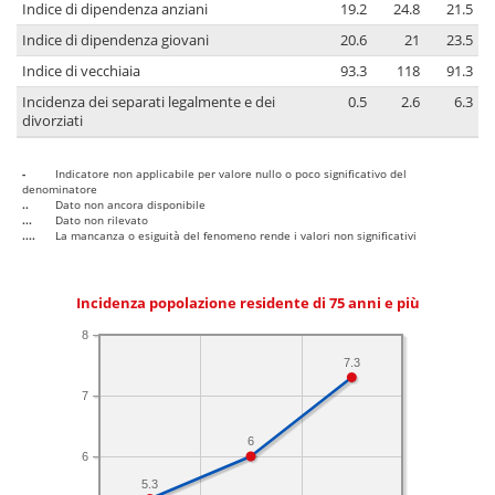
Indice di dipendenza anziani
19.2
24.8
21.5
Indice di dipendenza giovani
20.6
21
23.5
Indice di vecchiaia
93.3
118
91.3
Incidenza dei separati legalmente e dei
0.5
2.6
6.3
divorziati
-
Indicatore non applicabile per valore nullo o poco significativo del
denominatore
..
Dato non ancora disponibile
...
Dato non rilevato
....
La mancanza o esiguità del fenomeno rende i valori non significativi
Incidenza popolazione residente di 75 anni e più
8
7.3
7
6
6
5.3