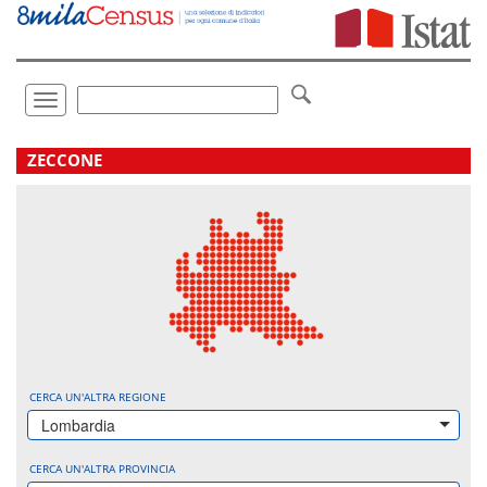
Vai
direttamente
a:
Contenuto
Ricerca
Toggle
navigation
.
ZECCONE
CERCA UN'ALTRA REGIONE
Lombardia
CERCA UN'ALTRA PROVINCIA