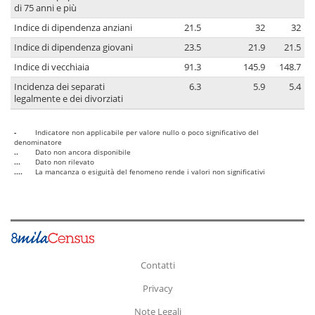
di 75 anni e più
Indice di dipendenza anziani
21.5
32
32
Indice di dipendenza giovani
23.5
21.9
21.5
Indice di vecchiaia
91.3
145.9
148.7
Incidenza dei separati
6.3
5.9
5.4
legalmente e dei divorziati
-
Indicatore non applicabile per valore nullo o poco significativo del
denominatore
..
Dato non ancora disponibile
...
Dato non rilevato
....
La mancanza o esiguità del fenomeno rende i valori non significativi
Contatti
Privacy
Note Legali