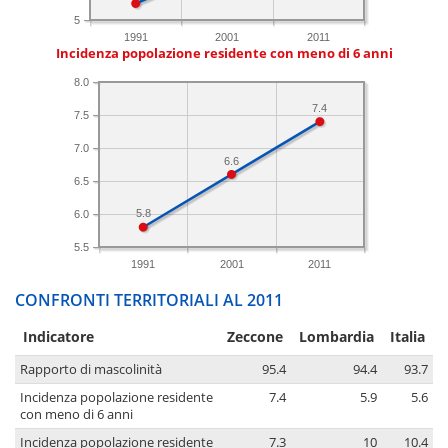
5
1991
2001
2011
Incidenza popolazione residente con meno di 6 anni
8.0
7.4
7.5
7.0
6.6
6.5
5.8
6.0
5.5
1991
2001
2011
CONFRONTI TERRITORIALI AL 2011
Indicatore
Zeccone
Lombardia
Italia
Rapporto di mascolinità
95.4
94.4
93.7
Incidenza popolazione residente
7.4
5.9
5.6
con meno di 6 anni
Incidenza popolazione residente
7.3
10
10.4