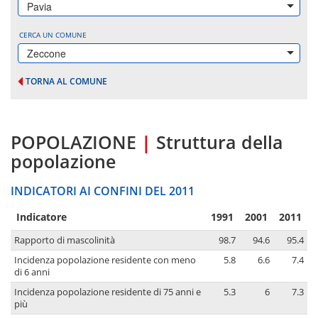
Pavia
CERCA UN COMUNE
Zeccone
TORNA AL COMUNE
POPOLAZIONE
|
Struttura della
popolazione
INDICATORI AI CONFINI DEL 2011
Indicatore
1991
2001
2011
Rapporto di mascolinità
98.7
94.6
95.4
Incidenza popolazione residente con meno
5.8
6.6
7.4
di 6 anni
Incidenza popolazione residente di 75 anni e
5.3
6
7.3
più