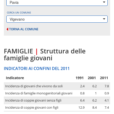
Pavia
CERCA UN COMUNE
Vigevano
TORNA AL COMUNE
FAMIGLIE
|
Struttura delle
famiglie giovani
INDICATORI AI CONFINI DEL 2011
Indicatore
1991
2001
2011
Incidenza di giovani che vivono da soli
2.4
6.2
7.8
Incidenza di famiglie monogenitoriali giovani
0.8
1
0.9
Incidenza di coppie giovani senza figli
6.4
6.2
4.1
Incidenza di coppie giovani con figli
12.9
8.4
7.4