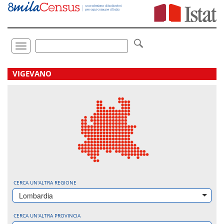
Vai
direttamente
a:
Contenuto
Ricerca
Toggle
navigation
.
VIGEVANO
CERCA UN'ALTRA REGIONE
Lombardia
CERCA UN'ALTRA PROVINCIA