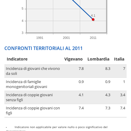
5
4.1
4
3
1991
2001
2011
CONFRONTI TERRITORIALI AL 2011
Indicatore
Vigevano
Lombardia
Italia
Incidenza di giovani che vivono
7.8
8.3
7
da soli
Incidenza di famiglie
0.9
0.9
1
monogenitoriali giovani
Incidenza di coppie giovani
4.1
4.3
3.4
senza figli
Incidenza di coppie giovani con
7.4
7.3
7.4
figli
-
Indicatore non applicabile per valore nullo o poco significativo del