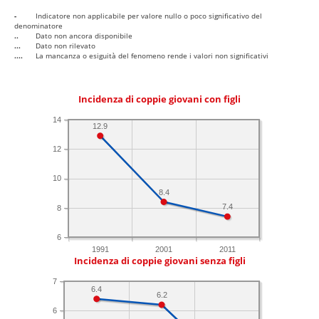
-
Indicatore non applicabile per valore nullo o poco significativo del
denominatore
..
Dato non ancora disponibile
...
Dato non rilevato
....
La mancanza o esiguità del fenomeno rende i valori non significativi
Incidenza di coppie giovani con figli
14
12.9
12
10
8.4
7.4
8
6
1991
2001
2011
Incidenza di coppie giovani senza figli
7
6.4
6.2
6