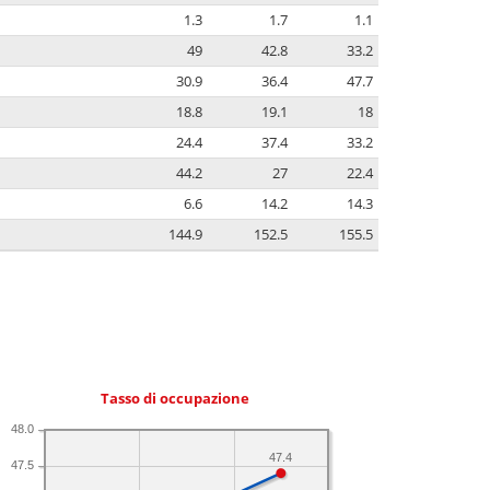
1.3
1.7
1.1
49
42.8
33.2
30.9
36.4
47.7
18.8
19.1
18
24.4
37.4
33.2
44.2
27
22.4
6.6
14.2
14.3
144.9
152.5
155.5
Tasso di occupazione
48.0
47.4
47.5