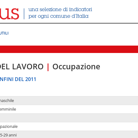
UTILI
DEL LAVORO
|
Occupazione
NFINI DEL 2011
maschile
femminile
upazionale
5-29 anni