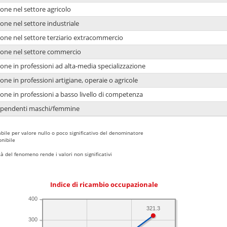
one nel settore agricolo
one nel settore industriale
ione nel settore terziario extracommercio
ione nel settore commercio
one in professioni ad alta-media specializzazione
one in professioni artigiane, operaie o agricole
one in professioni a basso livello di competenza
dipendenti maschi/femmine
bile per valore nullo o poco significativo del denominatore
nibile
 del fenomeno rende i valori non significativi
Indice di ricambio occupazionale
400
321.3
300