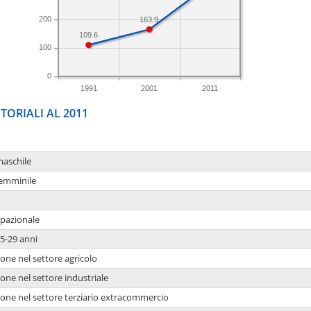
200
163.9
109.6
100
0
1991
2001
2011
TORIALI AL 2011
maschile
femminile
upazionale
5-29 anni
one nel settore agricolo
one nel settore industriale
ione nel settore terziario extracommercio