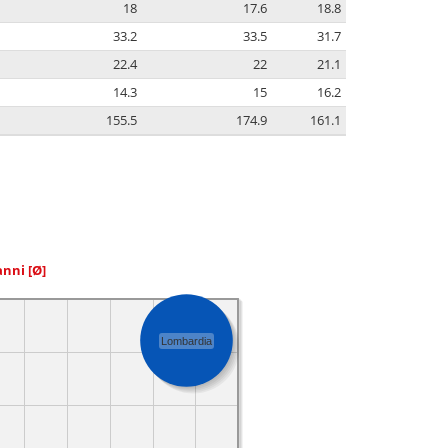
18
17.6
18.8
33.2
33.5
31.7
22.4
22
21.1
14.3
15
16.2
155.5
174.9
161.1
 anni
[Ø]
Lombardia