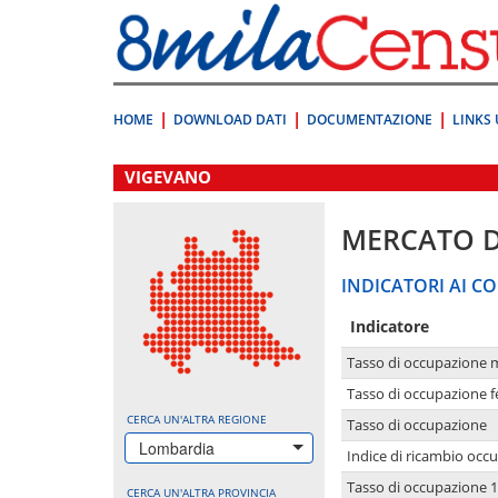
Vai
direttamente
a:
Contenuto
Ricerca
HOME
DOWNLOAD DATI
DOCUMENTAZIONE
LINKS 
.
VIGEVANO
MERCATO 
INDICATORI AI CO
Indicatore
Tasso di occupazione 
Tasso di occupazione 
CERCA UN'ALTRA REGIONE
Tasso di occupazione
Lombardia
Indice di ricambio occ
Tasso di occupazione 1
CERCA UN'ALTRA PROVINCIA