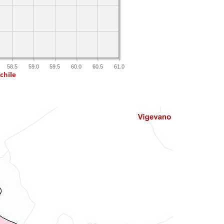
58.5
59.0
59.5
60.0
60.5
61.0
chile