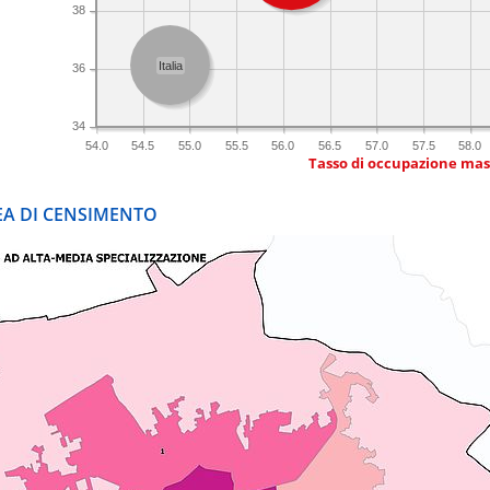
38
Italia
36
34
54.0
54.5
55.0
55.5
56.0
56.5
57.0
57.5
58.0
Tasso di occupazione mas
REA DI CENSIMENTO