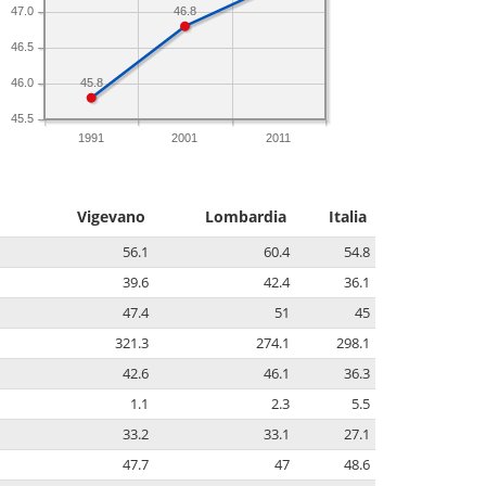
46.8
47.0
46.5
45.8
46.0
45.5
1991
2001
2011
Vigevano
Lombardia
Italia
56.1
60.4
54.8
39.6
42.4
36.1
47.4
51
45
321.3
274.1
298.1
42.6
46.1
36.3
1.1
2.3
5.5
33.2
33.1
27.1
47.7
47
48.6