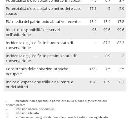
Potenzialità d'uso abitativo nei centri abitati
4.5
6.7
3.7
Potenzialità d'uso abitativo nei nuclei e case
17.1
5
5.9
sparse
Età media del patrimonio abitativo recente
18.4
18.4
17.8
Indice di disponibilità dei servizi
95
99.6
99.6
nell'abitazione
Incidenza degli edifici in buono stato di
...
87.2
83.3
conservazione
Incidenza degli edifici in pessimo stato di
...
0.9
2
conservazione
Consistenza delle abitazioni storiche
15.9
7.5
3.5
occupate
Indice di espansione edilizia nei centri e
10.8
13.9
38.3
nuclei abitati
-
Indicatore non applicabile per valore nullo o poco significativo del
denominatore
..
Dato non ancora disponibile
...
Dato non rilevato
....
La mancanza o esiguità del fenomeno rende i valori non significativi