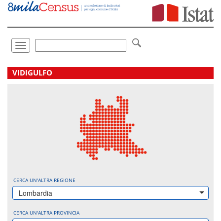
Vai
direttamente
a:
Contenuto
Ricerca
Toggle
navigation
.
VIDIGULFO
CERCA UN'ALTRA REGIONE
Lombardia
CERCA UN'ALTRA PROVINCIA