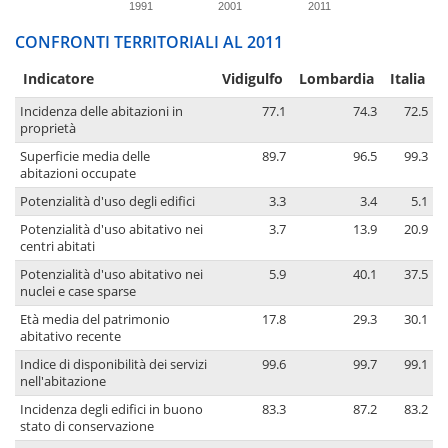
1991
2001
2011
CONFRONTI TERRITORIALI AL 2011
Indicatore
Vidigulfo
Lombardia
Italia
Incidenza delle abitazioni in
77.1
74.3
72.5
proprietà
Superficie media delle
89.7
96.5
99.3
abitazioni occupate
Potenzialità d'uso degli edifici
3.3
3.4
5.1
Potenzialità d'uso abitativo nei
3.7
13.9
20.9
centri abitati
Potenzialità d'uso abitativo nei
5.9
40.1
37.5
nuclei e case sparse
Età media del patrimonio
17.8
29.3
30.1
abitativo recente
Indice di disponibilità dei servizi
99.6
99.7
99.1
nell'abitazione
Incidenza degli edifici in buono
83.3
87.2
83.2
stato di conservazione