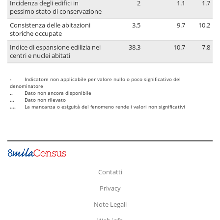
Incidenza degli edifici in
2
1.1
1.7
pessimo stato di conservazione
Consistenza delle abitazioni
3.5
9.7
10.2
storiche occupate
Indice di espansione edilizia nei
38.3
10.7
7.8
centri e nuclei abitati
-
Indicatore non applicabile per valore nullo o poco significativo del
denominatore
..
Dato non ancora disponibile
...
Dato non rilevato
....
La mancanza o esiguità del fenomeno rende i valori non significativi
Contatti
Privacy
Note Legali