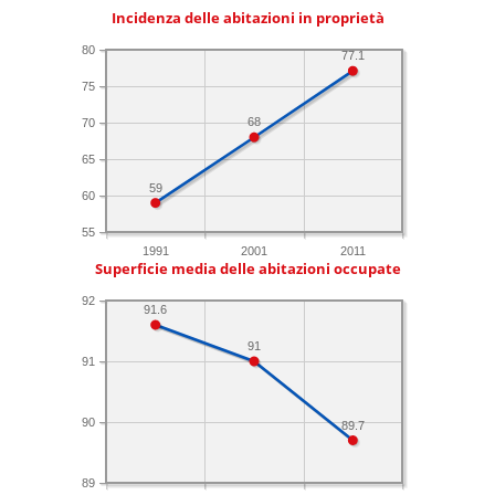
Incidenza delle abitazioni in proprietà
80
77.1
75
68
70
65
59
60
55
1991
2001
2011
Superficie media delle abitazioni occupate
92
91.6
91
91
90
89.7
89