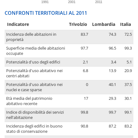
1991
2001
2011
CONFRONTI TERRITORIALI AL 2011
Indicatore
Trivolzio
Lombardia
Italia
Incidenza delle abitazioni in
83.7
74.3
72.5
proprietà
Superficie media delle abitazioni
97.7
96.5
99.3
occupate
Potenzialità d'uso degli edifici
2.1
3.4
5.1
Potenzialità d'uso abitativo nei
6.8
13.9
20.9
centri abitati
Potenzialità d'uso abitativo nei
0
40.1
37.5
nuclei e case sparse
Età media del patrimonio
17
29.3
30.1
abitativo recente
Indice di disponibilità dei servizi
99.8
99.7
99.1
nell'abitazione
Incidenza degli edifici in buono
90.8
87.2
83.2
stato di conservazione