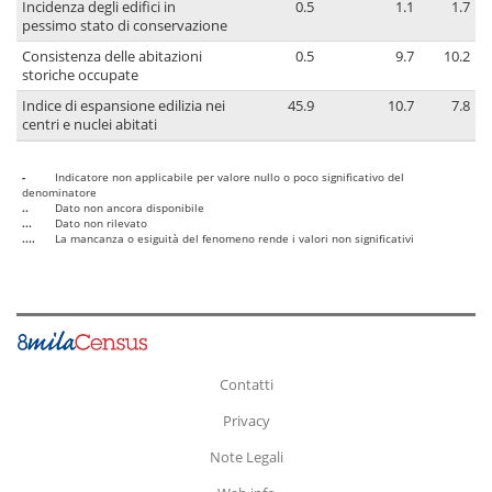
Incidenza degli edifici in
0.5
1.1
1.7
pessimo stato di conservazione
Consistenza delle abitazioni
0.5
9.7
10.2
storiche occupate
Indice di espansione edilizia nei
45.9
10.7
7.8
centri e nuclei abitati
-
Indicatore non applicabile per valore nullo o poco significativo del
denominatore
..
Dato non ancora disponibile
...
Dato non rilevato
....
La mancanza o esiguità del fenomeno rende i valori non significativi
Contatti
Privacy
Note Legali