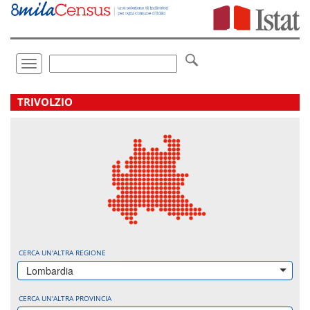
Vai
direttamente
a:
Contenuto
Ricerca
Toggle
navigation
.
TRIVOLZIO
CERCA UN'ALTRA REGIONE
Lombardia
CERCA UN'ALTRA PROVINCIA