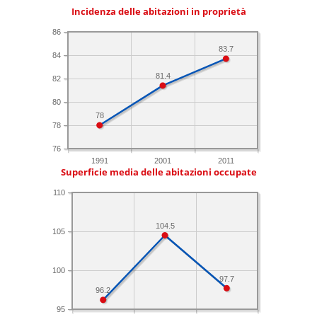
Incidenza delle abitazioni in proprietà
86
83.7
84
81.4
82
80
78
78
76
1991
2001
2011
Superficie media delle abitazioni occupate
110
104.5
105
100
97.7
96.2
95