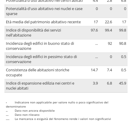
Potenzialità d'uso abitativo nei centri abitati
4.4
2.8
6.8
Potenzialità d'uso abitativo nei nuclei e case
0
0
0
sparse
Età media del patrimonio abitativo recente
17
22.6
17
Indice di disponibilità dei servizi
97.6
99.4
99.8
nell'abitazione
Incidenza degli edifici in buono stato di
...
92
90.8
conservazione
Incidenza degli edifici in pessimo stato di
...
0
0.5
conservazione
Consistenza delle abitazioni storiche
14.7
7.4
0.5
occupate
Indice di espansione edilizia nei centri e
3.9
6.8
45.9
nuclei abitati
-
Indicatore non applicabile per valore nullo o poco significativo del
denominatore
..
Dato non ancora disponibile
...
Dato non rilevato
....
La mancanza o esiguità del fenomeno rende i valori non significativi