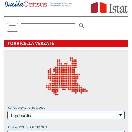
Vai
direttamente
a:
Contenuto
Ricerca
Toggle
navigation
.
TORRICELLA VERZATE
CERCA UN'ALTRA REGIONE
Lombardia
CERCA UN'ALTRA PROVINCIA