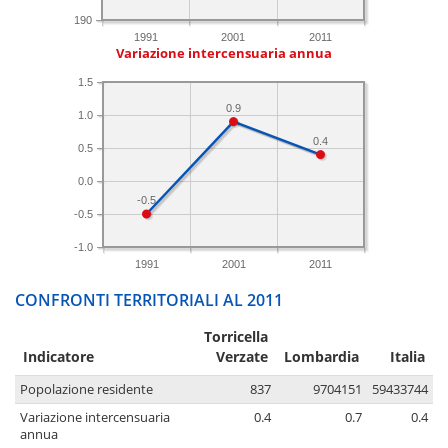
190
1991
2001
2011
Variazione intercensuaria annua
1.5
0.9
1.0
0.4
0.5
0.0
-0.5
-0.5
-1.0
1991
2001
2011
CONFRONTI TERRITORIALI AL 2011
Torricella
Indicatore
Verzate
Lombardia
Italia
Popolazione residente
837
9704151
59433744
Variazione intercensuaria
0.4
0.7
0.4
annua