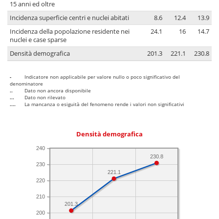
15 anni ed oltre
Incidenza superficie centri e nuclei abitati
8.6
12.4
13.9
Incidenza della popolazione residente nei
24.1
16
14.7
nuclei e case sparse
Densità demografica
201.3
221.1
230.8
-
Indicatore non applicabile per valore nullo o poco significativo del
denominatore
..
Dato non ancora disponibile
...
Dato non rilevato
....
La mancanza o esiguità del fenomeno rende i valori non significativi
Densità demografica
240
230.8
230
221.1
220
210
201.3
200