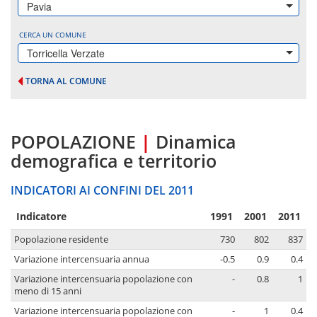
Pavia
CERCA UN COMUNE
Torricella Verzate
TORNA AL COMUNE
POPOLAZIONE
|
Dinamica
demografica e territorio
INDICATORI AI CONFINI DEL 2011
Indicatore
1991
2001
2011
Popolazione residente
730
802
837
Variazione intercensuaria annua
-0.5
0.9
0.4
Variazione intercensuaria popolazione con
-
0.8
1
meno di 15 anni
Variazione intercensuaria popolazione con
-
1
0.4