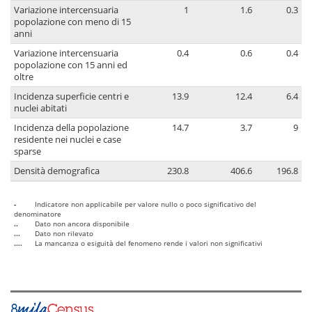
Variazione intercensuaria
1
1.6
0.3
popolazione con meno di 15
anni
Variazione intercensuaria
0.4
0.6
0.4
popolazione con 15 anni ed
oltre
Incidenza superficie centri e
13.9
12.4
6.4
nuclei abitati
Incidenza della popolazione
14.7
3.7
9
residente nei nuclei e case
sparse
Densità demografica
230.8
406.6
196.8
-
Indicatore non applicabile per valore nullo o poco significativo del
denominatore
..
Dato non ancora disponibile
...
Dato non rilevato
....
La mancanza o esiguità del fenomeno rende i valori non significativi