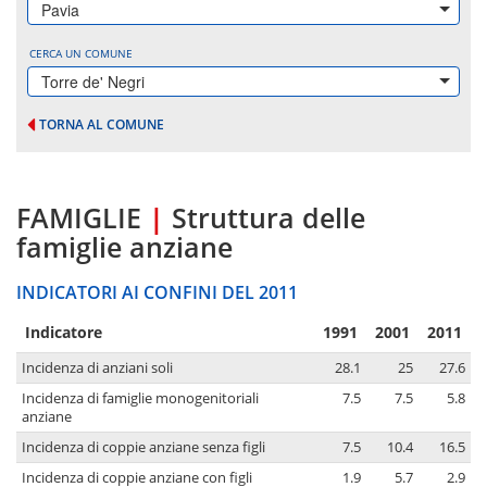
Pavia
CERCA UN COMUNE
Torre de' Negri
TORNA AL COMUNE
FAMIGLIE
|
Struttura delle
famiglie anziane
INDICATORI AI CONFINI DEL 2011
Indicatore
1991
2001
2011
Incidenza di anziani soli
28.1
25
27.6
Incidenza di famiglie monogenitoriali
7.5
7.5
5.8
anziane
Incidenza di coppie anziane senza figli
7.5
10.4
16.5
Incidenza di coppie anziane con figli
1.9
5.7
2.9