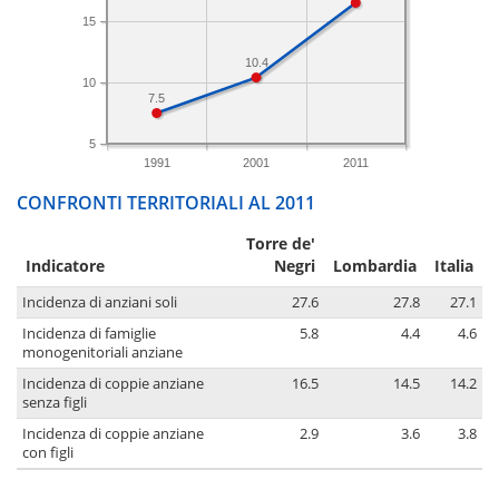
15
10.4
10
7.5
5
1991
2001
2011
CONFRONTI TERRITORIALI AL 2011
Torre de'
Indicatore
Negri
Lombardia
Italia
Incidenza di anziani soli
27.6
27.8
27.1
Incidenza di famiglie
5.8
4.4
4.6
monogenitoriali anziane
Incidenza di coppie anziane
16.5
14.5
14.2
senza figli
Incidenza di coppie anziane
2.9
3.6
3.8
con figli