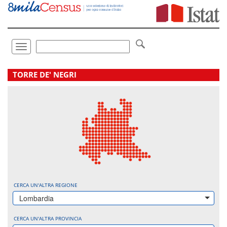
Vai
direttamente
a:
Contenuto
Ricerca
Toggle
navigation
.
TORRE DE' NEGRI
CERCA UN'ALTRA REGIONE
Lombardia
CERCA UN'ALTRA PROVINCIA