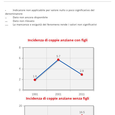
-
Indicatore non applicabile per valore nullo o poco significativo del
denominatore
..
Dato non ancora disponibile
...
Dato non rilevato
....
La mancanza o esiguità del fenomeno rende i valori non significativi
Incidenza di coppie anziane con figli
8
5.7
6
4
2.9
1.9
2
0
1991
2001
2011
Incidenza di coppie anziane senza figli
20
16.5