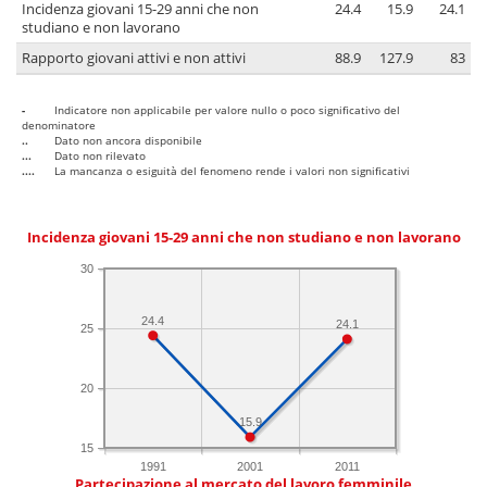
Incidenza giovani 15-29 anni che non
24.4
15.9
24.1
studiano e non lavorano
Rapporto giovani attivi e non attivi
88.9
127.9
83
-
Indicatore non applicabile per valore nullo o poco significativo del
denominatore
..
Dato non ancora disponibile
...
Dato non rilevato
....
La mancanza o esiguità del fenomeno rende i valori non significativi
Incidenza giovani 15-29 anni che non studiano e non lavorano
30
24.4
24.1
25
20
15.9
15
1991
2001
2011
Partecipazione al mercato del lavoro femminile