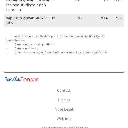
Incidenza giovani 15-29 anni
24.1
15.3
22.5
che non studiano e non
lavorano
Rapporto giovani attivi e non
83
59.4
50.8
attivi
-
Indicatore non applicabile per valore nullo o poco significativo del
denominatore
..
Dato non ancora disponibile
...
Dato non rilevato
....
La mancanza o esiguità del fenomeno rende i valori non significativi
Contatti
Privacy
Note Legali
Web info
Dichiarazione di accessibilità