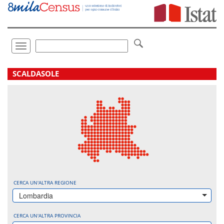
Vai
direttamente
a:
Contenuto
Ricerca
Toggle
navigation
.
SCALDASOLE
CERCA UN'ALTRA REGIONE
Lombardia
CERCA UN'ALTRA PROVINCIA