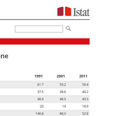
one
1991
2001
2011
61.7
59.2
59.4
37.5
38.6
40.2
48.9
48.3
49.3
20
14
18.9
146.8
88.3
52.8