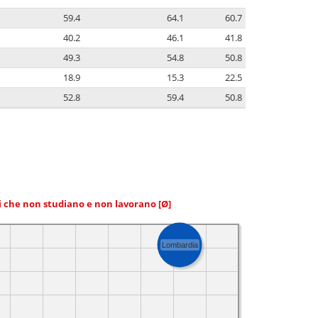
59.4
64.1
60.7
40.2
46.1
41.8
49.3
54.8
50.8
18.9
15.3
22.5
52.8
59.4
50.8
ni che non studiano e non lavorano
[Ø]
Lombardia