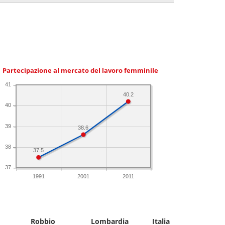
Partecipazione al mercato del lavoro femminile
41
40.2
40
39
38.6
38
37.5
37
1991
2001
2011
Robbio
Lombardia
Italia