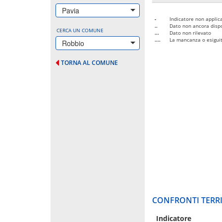
Pavia
-
Indicatore non applica
..
Dato non ancora dispo
CERCA UN COMUNE
...
Dato non rilevato
....
La mancanza o esiguità
Robbio
TORNA AL COMUNE
CONFRONTI TERRI
Indicatore