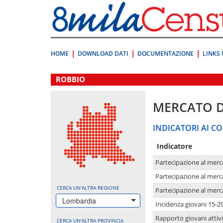
Vai
direttamente
a:
Contenuto
Ricerca
HOME
DOWNLOAD DATI
DOCUMENTAZIONE
LINKS 
.
ROBBIO
MERCATO 
INDICATORI AI CO
Indicatore
Partecipazione al merc
Partecipazione al merc
CERCA UN'ALTRA REGIONE
Partecipazione al merc
Lombardia
Incidenza giovani 15-2
Rapporto giovani attivi
CERCA UN'ALTRA PROVINCIA