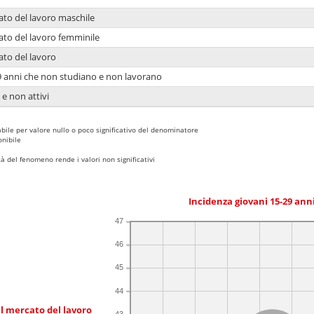
ato del lavoro maschile
ato del lavoro femminile
ato del lavoro
9 anni che non studiano e non lavorano
 e non attivi
bile per valore nullo o poco significativo del denominatore
nibile
 del fenomeno rende i valori non significativi
Incidenza giovani 15-29 an
47
46
45
44
l mercato del lavoro
43