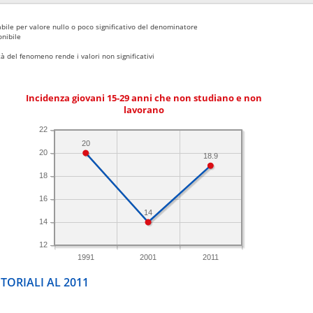
bile per valore nullo o poco significativo del denominatore
nibile
 del fenomeno rende i valori non significativi
Incidenza giovani 15-29 anni che non studiano e non
lavorano
22
20
20
18.9
18
16
14
14
12
1991
2001
2011
TORIALI AL 2011