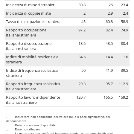
Incidenza di minori stranieri
30.8
26
23.4
Incidenza di coppie miste
2
2.9
2.4
Tasso di occupazione straniera
45
60.8
58.9
Rapporto occupazione
97.2
82.4
74.9
italiana/straniera
Rapporto disoccupazione
18.6
48.5
80.4
italiana/straniera
Indice di mobilità residenziale
34.6
14.4
16
straniera
Indice di frequenza scolastica
50
41.9
39.5
straniera
Rapporto frequenza scolastica
29.3
95.7
112.9
italiana/straniera
Rapporto lavoro indipendente
120.7
166.5
159.2
italiano/straniero
-
Indicatore non applicabile per valore nullo o poco significativo del
denominatore
..
Dato non ancora disponibile
...
Dato non rilevato
....
La mancanza o esiguità del fenomeno rende i valori non significativi