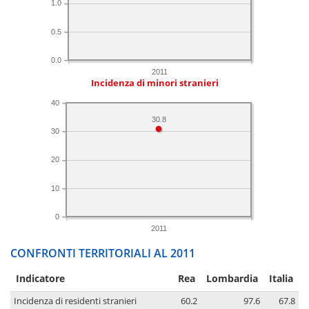
1.0
0.5
0.0
2011
Incidenza di minori stranieri
40
30.8
30
20
10
0
2011
CONFRONTI TERRITORIALI AL 2011
Indicatore
Rea
Lombardia
Italia
Incidenza di residenti stranieri
60.2
97.6
67.8