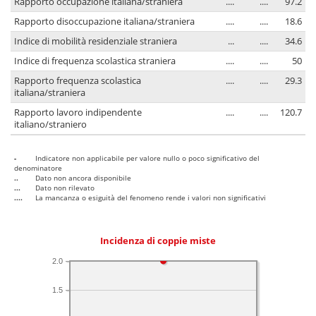
Rapporto occupazione italiana/straniera
....
....
97.2
Rapporto disoccupazione italiana/straniera
....
....
18.6
Indice di mobilità residenziale straniera
...
....
34.6
Indice di frequenza scolastica straniera
....
....
50
Rapporto frequenza scolastica
....
....
29.3
italiana/straniera
Rapporto lavoro indipendente
....
....
120.7
italiano/straniero
-
Indicatore non applicabile per valore nullo o poco significativo del
denominatore
..
Dato non ancora disponibile
...
Dato non rilevato
....
La mancanza o esiguità del fenomeno rende i valori non significativi
Incidenza di coppie miste
2.0
1.5