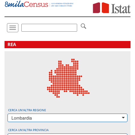
Vai
direttamente
a:
Contenuto
Ricerca
Toggle
navigation
.
REA
CERCA UN'ALTRA REGIONE
Lombardia
CERCA UN'ALTRA PROVINCIA