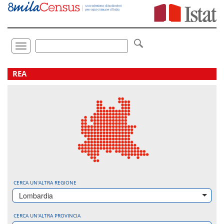
Vai
direttamente
a:
Contenuto
Ricerca
Toggle
navigation
.
REA
CERCA UN'ALTRA REGIONE
Lombardia
CERCA UN'ALTRA PROVINCIA