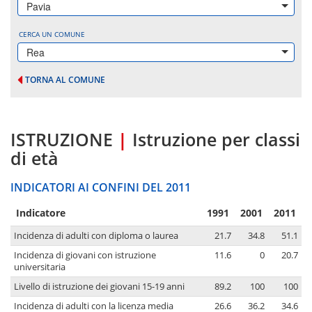
Pavia
CERCA UN COMUNE
Rea
TORNA AL COMUNE
ISTRUZIONE
|
Istruzione per classi
di età
INDICATORI AI CONFINI DEL 2011
Indicatore
1991
2001
2011
Incidenza di adulti con diploma o laurea
21.7
34.8
51.1
Incidenza di giovani con istruzione
11.6
0
20.7
universitaria
Livello di istruzione dei giovani 15-19 anni
89.2
100
100
Incidenza di adulti con la licenza media
26.6
36.2
34.6