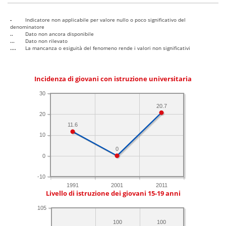
-
Indicatore non applicabile per valore nullo o poco significativo del
denominatore
..
Dato non ancora disponibile
...
Dato non rilevato
....
La mancanza o esiguità del fenomeno rende i valori non significativi
Incidenza di giovani con istruzione universitaria
30
20.7
20
11.6
10
0
0
-10
1991
2001
2011
Livello di istruzione dei giovani 15-19 anni
105
100
100