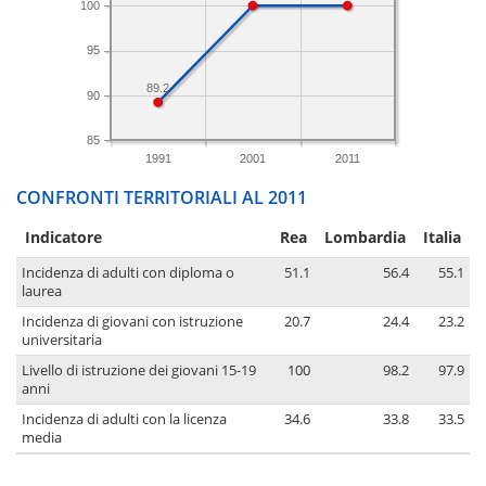
100
95
89.2
90
85
1991
2001
2011
CONFRONTI TERRITORIALI AL 2011
Indicatore
Rea
Lombardia
Italia
Incidenza di adulti con diploma o
51.1
56.4
55.1
laurea
Incidenza di giovani con istruzione
20.7
24.4
23.2
universitaria
Livello di istruzione dei giovani 15-19
100
98.2
97.9
anni
Incidenza di adulti con la licenza
34.6
33.8
33.5
media