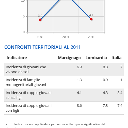
10
4.1
3.9
5
0
1991
2001
2011
CONFRONTI TERRITORIALI AL 2011
Indicatore
Marcignago
Lombardia
Italia
Incidenza di giovani che
6.9
8.3
7
vivono da soli
Incidenza di famiglie
1.3
0.9
1
monogenitoriali giovani
Incidenza di coppie giovani
4.1
4.3
3.4
senza figli
Incidenza di coppie giovani
8.6
7.3
7.4
con figli
-
Indicatore non applicabile per valore nullo o poco significativo del