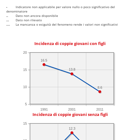
-
Indicatore non applicabile per valore nullo o poco significativo del
denominatore
..
Dato non ancora disponibile
...
Dato non rilevato
....
La mancanza o esiguità del fenomeno rende i valori non significativi
Incidenza di coppie giovani con figli
20
16.5
13.8
15
10
8.6
5
1991
2001
2011
Incidenza di coppie giovani senza figli
15
12.3