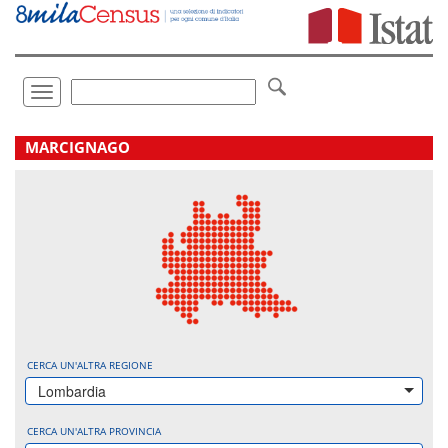
Vai
direttamente
a:
Contenuto
Ricerca
Toggle
navigation
.
MARCIGNAGO
CERCA UN'ALTRA REGIONE
Lombardia
CERCA UN'ALTRA PROVINCIA