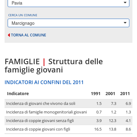
Pavia
CERCA UN COMUNE
Marcignago
TORNA AL COMUNE
FAMIGLIE
|
Struttura delle
famiglie giovani
INDICATORI AI CONFINI DEL 2011
Indicatore
1991
2001
2011
Incidenza di giovani che vivono da soli
1.5
7.3
6.9
Incidenza di famiglie monogenitoriali giovani
0.7
1.2
1.3
Incidenza di coppie giovani senza figli
3.9
12.3
4.1
Incidenza di coppie giovani con figli
16.5
13.8
8.6