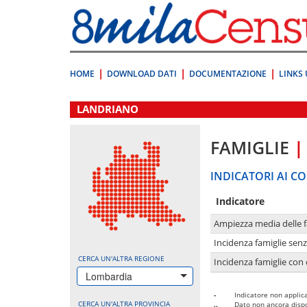
Vai
direttamente
a:
Contenuto
Ricerca
HOME
DOWNLOAD DATI
DOCUMENTAZIONE
LINKS 
.
LANDRIANO
FAMIGLIE
|
INDICATORI AI CO
Indicatore
Ampiezza media delle f
Incidenza famiglie senz
CERCA UN'ALTRA REGIONE
Incidenza famiglie con 
Lombardia
-
Indicatore non applica
CERCA UN'ALTRA PROVINCIA
..
Dato non ancora dispo