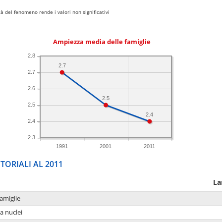
 del fenomeno rende i valori non significativi
Ampiezza media delle famiglie
2.8
2.7
2.7
2.6
2.5
2.5
2.4
2.4
2.3
1991
2001
2011
TORIALI AL 2011
La
amiglie
a nuclei