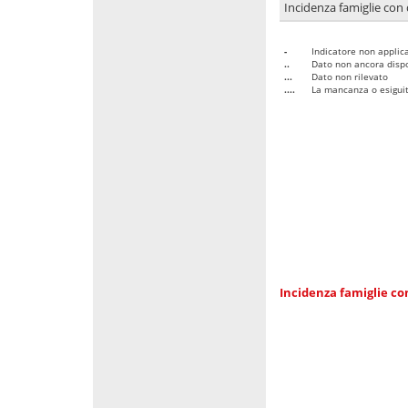
Incidenza famiglie con 
-
Indicatore non applica
..
Dato non ancora dispo
...
Dato non rilevato
....
La mancanza o esiguità
Incidenza famiglie co