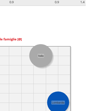
0.9
0.9
1.4
le famiglie
[Ø]
Italia
Lombardia