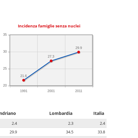
Incidenza famiglie senza nuclei
35
29.9
30
27.3
25
21.6
20
1991
2001
2011
ndriano
Lombardia
Italia
2.4
2.3
2.4
29.9
34.5
33.8