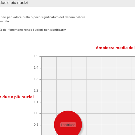
due o più nuclei
bile per valore nullo o poco significativo del denominatore
nibile
 del fenomeno rende i valori non significativi
Ampiezza media del
1.5
1.4
1.3
1.2
n due o più nuclei
1.1
1.0
0.9
Landriano