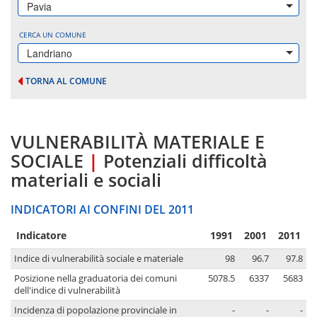
Pavia
CERCA UN COMUNE
Landriano
TORNA AL COMUNE
VULNERABILITÀ MATERIALE E
SOCIALE
|
Potenziali difficoltà
materiali e sociali
INDICATORI AI CONFINI DEL 2011
Indicatore
1991
2001
2011
Indice di vulnerabilità sociale e materiale
98
96.7
97.8
Posizione nella graduatoria dei comuni
5078.5
6337
5683
dell'indice di vulnerabilità
Incidenza di popolazione provinciale in
-
-
-