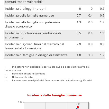
comuni "molto vulnerabili"
Incidenza di alloggi impropri
0
0
0.2
Incidenza delle famiglie numerose
0.7
0.4
0.9
Incidenza delle famiglie con potenziale
1.3
0.3
1.8
disagio economico
Incidenza popolazione in condizione di
0.5
0.4
1.3
affollamento
Incidenza di giovani fuori dal mercato del
9.9
8.8
9.3
lavoro e dalla formazione
Incidenza di famiglie in disagio di assistenza
1.8
1.3
1.7
-
Indicatore non applicabile per valore nullo o poco significativo del
denominatore
..
Dato non ancora disponibile
...
Dato non rilevato
....
La mancanza o esiguità del fenomeno rende i valori non significativi
Incidenza delle famiglie numerose
1.0
0.9