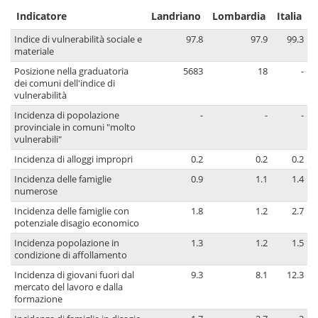
Indicatore
Landriano
Lombardia
Italia
Indice di vulnerabilità sociale e
97.8
97.9
99.3
materiale
Posizione nella graduatoria
5683
18
-
dei comuni dell'indice di
vulnerabilità
Incidenza di popolazione
-
-
-
provinciale in comuni "molto
vulnerabili"
Incidenza di alloggi impropri
0.2
0.2
0.2
Incidenza delle famiglie
0.9
1.1
1.4
numerose
Incidenza delle famiglie con
1.8
1.2
2.7
potenziale disagio economico
Incidenza popolazione in
1.3
1.2
1.5
condizione di affollamento
Incidenza di giovani fuori dal
9.3
8.1
12.3
mercato del lavoro e dalla
formazione