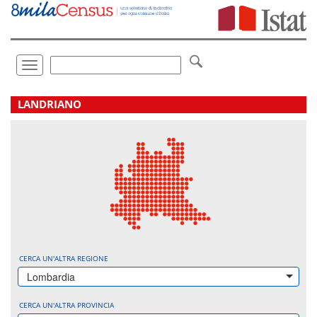
Vai
direttamente
a:
Contenuto
Ricerca
Toggle
navigation
.
LANDRIANO
CERCA UN'ALTRA REGIONE
Lombardia
CERCA UN'ALTRA PROVINCIA