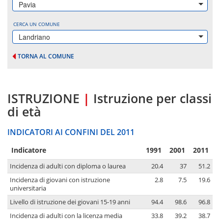
Pavia
CERCA UN COMUNE
Landriano
TORNA AL COMUNE
ISTRUZIONE
|
Istruzione per classi
di età
INDICATORI AI CONFINI DEL 2011
Indicatore
1991
2001
2011
Incidenza di adulti con diploma o laurea
20.4
37
51.2
Incidenza di giovani con istruzione
2.8
7.5
19.6
universitaria
Livello di istruzione dei giovani 15-19 anni
94.4
98.6
96.8
Incidenza di adulti con la licenza media
33.8
39.2
38.7