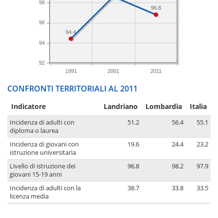
98
96.8
96
94.4
94
92
1991
2001
2011
CONFRONTI TERRITORIALI AL 2011
Indicatore
Landriano
Lombardia
Italia
Incidenza di adulti con
51.2
56.4
55.1
diploma o laurea
Incidenza di giovani con
19.6
24.4
23.2
istruzione universitaria
Livello di istruzione dei
96.8
98.2
97.9
giovani 15-19 anni
Incidenza di adulti con la
38.7
33.8
33.5
licenza media