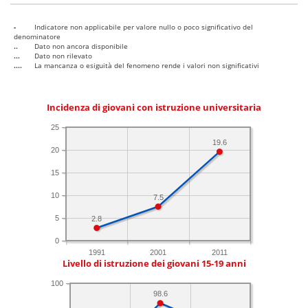
-
Indicatore non applicabile per valore nullo o poco significativo del
denominatore
..
Dato non ancora disponibile
...
Dato non rilevato
....
La mancanza o esiguità del fenomeno rende i valori non significativi
Incidenza di giovani con istruzione universitaria
25
19.6
20
15
10
7.5
5
2.8
0
1991
2001
2011
Livello di istruzione dei giovani 15-19 anni
100
98.6