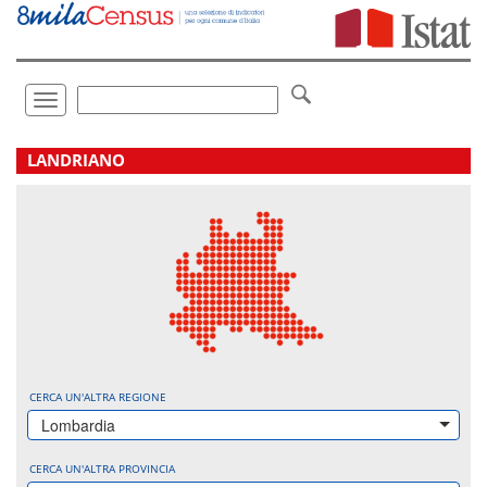
Vai
direttamente
a:
Contenuto
Ricerca
Toggle
navigation
.
LANDRIANO
CERCA UN'ALTRA REGIONE
Lombardia
CERCA UN'ALTRA PROVINCIA