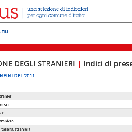
UTILI
ONE DEGLI STRANIERI
|
Indici di pre
NFINI DEL 2011
tranieri
anieri
ste
traniera
taliana/straniera