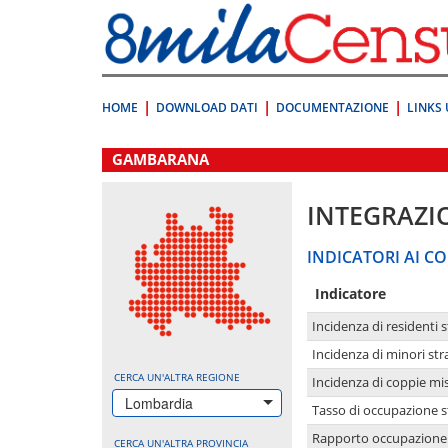
Vai
direttamente
a:
Contenuto
Ricerca
HOME
DOWNLOAD DATI
DOCUMENTAZIONE
LINKS 
.
GAMBARANA
INTEGRAZI
INDICATORI AI CO
Indicatore
Incidenza di residenti s
Incidenza di minori str
CERCA UN'ALTRA REGIONE
Incidenza di coppie mi
Lombardia
Tasso di occupazione s
Rapporto occupazione i
CERCA UN'ALTRA PROVINCIA