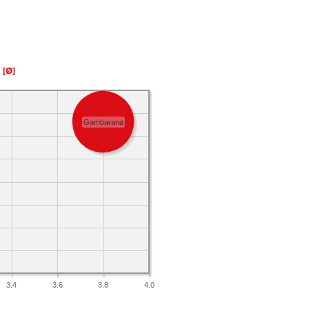
a
[Ø]
Gambarana
3.4
3.6
3.8
4.0