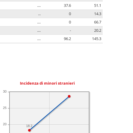
....
37.6
51.1
...
0
14.3
....
0
66.7
....
-
20.2
....
96.2
145.3
Incidenza di minori stranieri
30
25
20
18.2