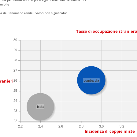
nibile
 del fenomeno rende i valori non significativi
Tasso di occupazione stranier
30
29
28
27
ranieri
26
Lombardia
25
24
Italia
23
22
2.2
2.4
2.6
2.8
3.0
3.2
Incidenza di coppie miste