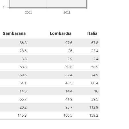
15
2001
2011
Gambarana
Lombardia
Italia
86.8
97.6
67.8
28.6
26
23.4
3.8
2.9
2.4
58.8
60.8
58.9
69.6
82.4
74.9
51.1
48.5
80.4
14.3
14.4
16
66.7
41.9
39.5
20.2
95.7
112.9
145.3
166.5
159.2