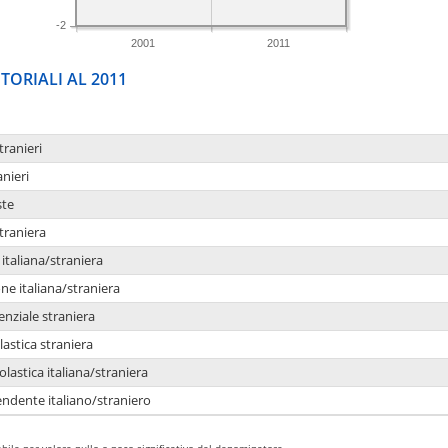
-2
2001
2011
TORIALI AL 2011
tranieri
anieri
ste
traniera
taliana/straniera
e italiana/straniera
enziale straniera
lastica straniera
lastica italiana/straniera
ndente italiano/straniero
bile per valore nullo o poco significativo del denominatore