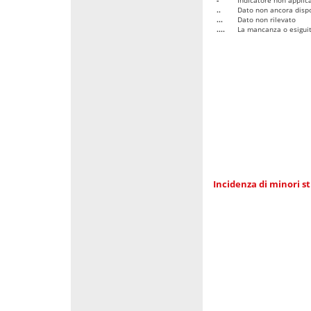
..
Dato non ancora dispo
...
Dato non rilevato
....
La mancanza o esiguità
Incidenza di minori st