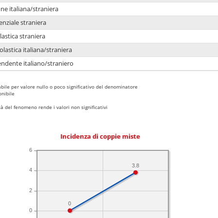
e italiana/straniera
enziale straniera
lastica straniera
lastica italiana/straniera
ndente italiano/straniero
bile per valore nullo o poco significativo del denominatore
nibile
 del fenomeno rende i valori non significativi
Incidenza di coppie miste
6
3.8
4
2
0
0