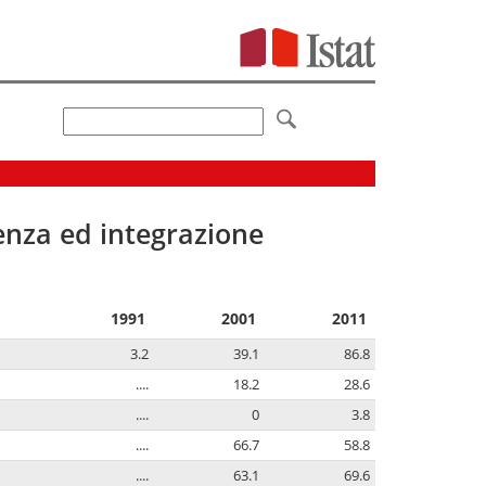
senza ed integrazione
1991
2001
2011
3.2
39.1
86.8
....
18.2
28.6
....
0
3.8
....
66.7
58.8
....
63.1
69.6