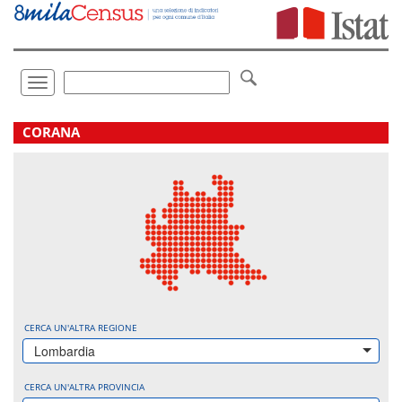
Vai
direttamente
a:
Contenuto
Ricerca
Toggle
navigation
.
CORANA
CERCA UN'ALTRA REGIONE
Lombardia
CERCA UN'ALTRA PROVINCIA