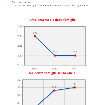
...
Dato non rilevato
....
La mancanza o esiguità del fenomeno rende i valori non significativi
Ampiezza media delle famiglie
2.35
2.3
2.30
2.25
2.2
2.2
2.20
2.15
1991
2001
2011
Incidenza famiglie senza nuclei
39
38
37.6
38
37
36