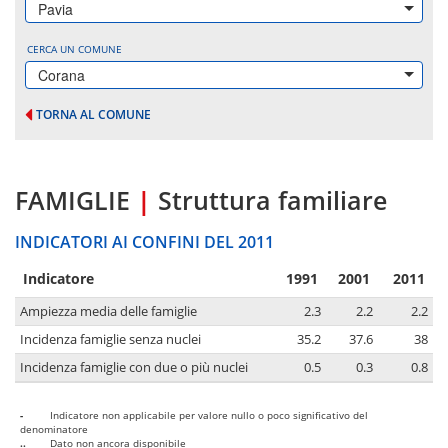
Pavia
CERCA UN COMUNE
Corana
TORNA AL COMUNE
FAMIGLIE
|
Struttura familiare
INDICATORI AI CONFINI DEL 2011
Indicatore
1991
2001
2011
Ampiezza media delle famiglie
2.3
2.2
2.2
Incidenza famiglie senza nuclei
35.2
37.6
38
Incidenza famiglie con due o più nuclei
0.5
0.3
0.8
-
Indicatore non applicabile per valore nullo o poco significativo del
denominatore
..
Dato non ancora disponibile