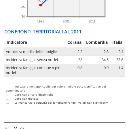
35.2
35
34
1991
2001
2011
CONFRONTI TERRITORIALI AL 2011
Indicatore
Corana
Lombardia
Italia
Ampiezza media delle famiglie
2.2
2.3
2.4
Incidenza famiglie senza nuclei
38
34.5
33.8
Incidenza famiglie con due o più
0.8
0.9
1.4
nuclei
-
Indicatore non applicabile per valore nullo o poco significativo del
denominatore
..
Dato non ancora disponibile
...
Dato non rilevato
....
La mancanza o esiguità del fenomeno rende i valori non significativi