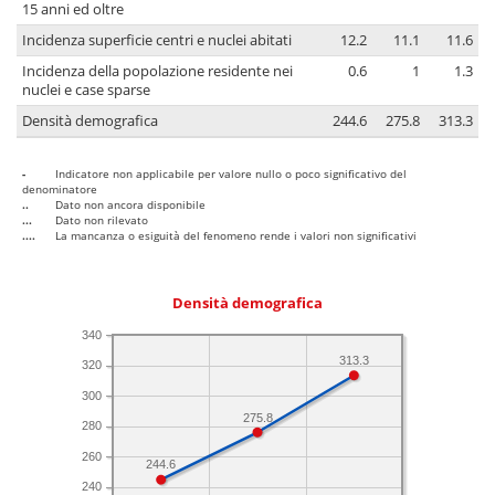
15 anni ed oltre
Incidenza superficie centri e nuclei abitati
12.2
11.1
11.6
Incidenza della popolazione residente nei
0.6
1
1.3
nuclei e case sparse
Densità demografica
244.6
275.8
313.3
-
Indicatore non applicabile per valore nullo o poco significativo del
denominatore
..
Dato non ancora disponibile
...
Dato non rilevato
....
La mancanza o esiguità del fenomeno rende i valori non significativi
Densità demografica
340
313.3
320
300
275.8
280
260
244.6
240