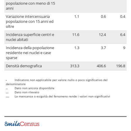
popolazione con meno di 15
anni
Variazione intercensuaria
1.1
0.6
0.4
popolazione con 15 anni ed
oltre
Incidenza superficie centri e
11.6
12.4
6.4
nuclei abitati
Incidenza della popolazione
1.3
3.7
9
residente nei nuclei e case
sparse
Densità demografica
313.3
406.6
196.8
-
Indicatore non applicabile per valore nullo o poco significativo del
denominatore
..
Dato non ancora disponibile
...
Dato non rilevato
....
La mancanza o esiguità del fenomeno rende i valori non significativi