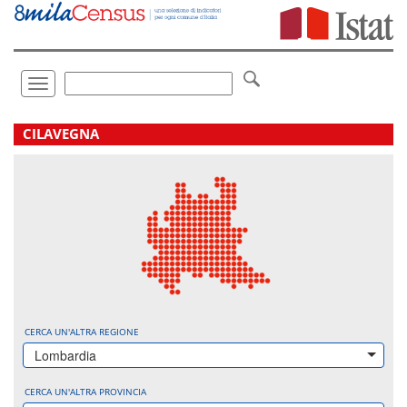
Vai
direttamente
a:
Contenuto
Ricerca
Toggle
navigation
.
CILAVEGNA
CERCA UN'ALTRA REGIONE
Lombardia
CERCA UN'ALTRA PROVINCIA