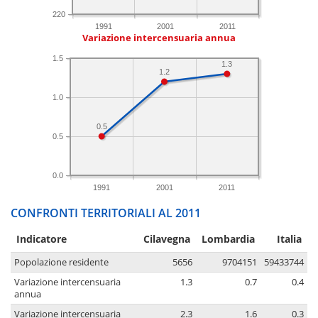
220
1991
2001
2011
Variazione intercensuaria annua
1.5
1.3
1.2
1.0
0.5
0.5
0.0
1991
2001
2011
CONFRONTI TERRITORIALI AL 2011
Indicatore
Cilavegna
Lombardia
Italia
Popolazione residente
5656
9704151
59433744
Variazione intercensuaria
1.3
0.7
0.4
annua
Variazione intercensuaria
2.3
1.6
0.3