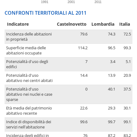
1991
2001
2011
CONFRONTI TERRITORIALI AL 2011
Indicatore
Castelnovetto
Lombardia
Italia
Incidenza delle abitazioni
79.6
74.3
72.5
in proprietà
Superficie media delle
114.2
96.5
99.3
abitazioni occupate
Potenzialità d'uso degli
7
3.4
5.1
edifici
Potenzialità d'uso
14.4
13.9
20.9
abitativo nei centri abitati
Potenzialità d'uso
0
40.1
37.5
abitativo nei nuclei e case
sparse
Età media del patrimonio
22.6
29.3
30.1
abitativo recente
Indice di disponibilità dei
99.6
99.7
99.1
servizi nell'abitazione
Incidenza degli edifici in
76
87.2
83.2