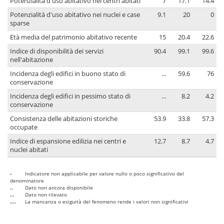
Potenzialità d'uso abitativo nei centri abitati
7
17.1
14.4
Potenzialità d'uso abitativo nei nuclei e case
9.1
20
0
sparse
Età media del patrimonio abitativo recente
15
20.4
22.6
Indice di disponibilità dei servizi
90.4
99.1
99.6
nell'abitazione
Incidenza degli edifici in buono stato di
...
59.6
76
conservazione
Incidenza degli edifici in pessimo stato di
...
8.2
4.2
conservazione
Consistenza delle abitazioni storiche
53.9
33.8
57.3
occupate
Indice di espansione edilizia nei centri e
12.7
8.7
4.7
nuclei abitati
-
Indicatore non applicabile per valore nullo o poco significativo del
denominatore
..
Dato non ancora disponibile
...
Dato non rilevato
....
La mancanza o esiguità del fenomeno rende i valori non significativi