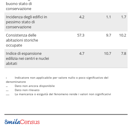
buono stato di
conservazione
Incidenza degli edifici in
4.2
1.1
1.7
pessimo stato di
conservazione
Consistenza delle
57.3
9.7
10.2
abitazioni storiche
occupate
Indice di espansione
4.7
10.7
7.8
edilizia nei centri e nuclei
abitati
-
Indicatore non applicabile per valore nullo o poco significativo del
denominatore
..
Dato non ancora disponibile
...
Dato non rilevato
....
La mancanza o esiguità del fenomeno rende i valori non significativi