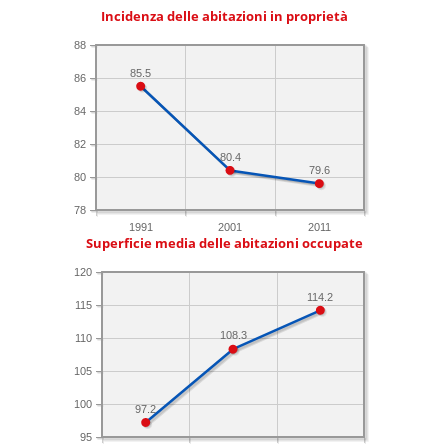
Incidenza delle abitazioni in proprietà
88
85.5
86
84
82
80.4
79.6
80
78
1991
2001
2011
Superficie media delle abitazioni occupate
120
114.2
115
108.3
110
105
100
97.2
95