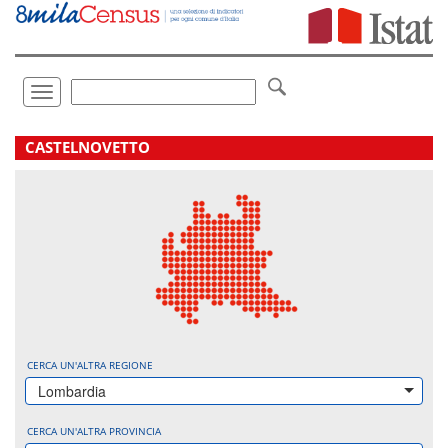
Vai
direttamente
a:
Contenuto
Ricerca
Toggle
navigation
.
CASTELNOVETTO
CERCA UN'ALTRA REGIONE
Lombardia
CERCA UN'ALTRA PROVINCIA