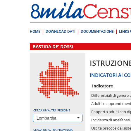
Vai
direttamente
a:
Contenuto
Ricerca
HOME
DOWNLOAD DATI
DOCUMENTAZIONE
LINKS 
.
BASTIDA DE' DOSSI
ISTRUZION
INDICATORI AI CO
Indicatore
Differenziali di genere 
Adulti in apprendime
CERCA UN'ALTRA REGIONE
Rapporto adulti con di
Lombardia
Incidenza di analfabeti
Uscita precoce dal sist
CERCA UN'ALTRA PROVINCIA