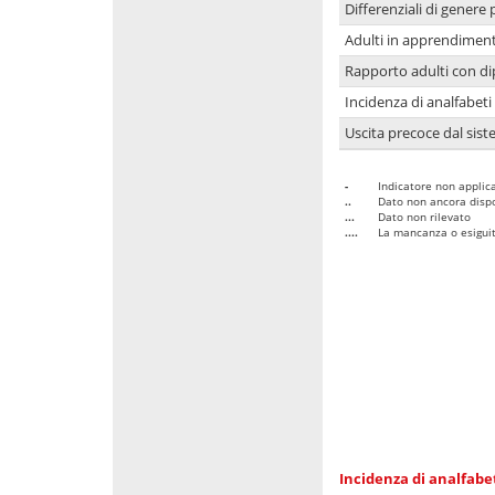
Differenziali di genere 
Adulti in apprendime
Rapporto adulti con di
Incidenza di analfabeti
Uscita precoce dal sist
-
Indicatore non applica
..
Dato non ancora dispo
...
Dato non rilevato
....
La mancanza o esiguità
Incidenza di analfabe