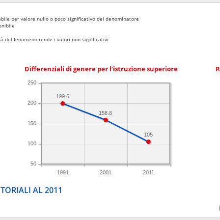
bile per valore nullo o poco significativo del denominatore
nibile
 del fenomeno rende i valori non significativi
Differenziali di genere per l'istruzione superiore
R
250
199.6
200
158.8
150
105
100
50
1991
2001
2011
TORIALI AL 2011