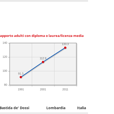
apporto adulti con diploma o laurea/licenza media
140
133.3
120
112.9
100
91.3
80
1991
2001
2011
Bastida de' Dossi
Lombardia
Italia