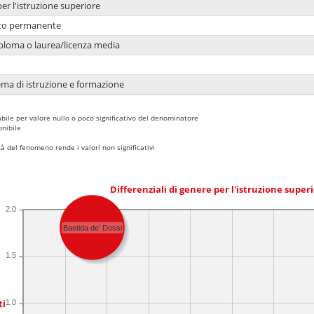
per l'istruzione superiore
nto permanente
ploma o laurea/licenza media
ema di istruzione e formazione
bile per valore nullo o poco significativo del denominatore
nibile
 del fenomeno rende i valori non significativi
Differenziali di genere per l'istruzione super
2.0
Bastida de' Dossi
1.5
ti
1.0