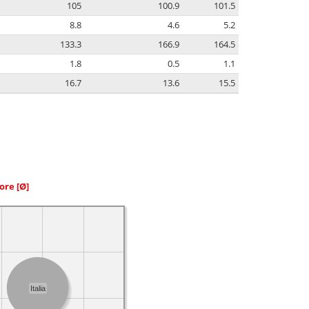
105
100.9
101.5
8.8
4.6
5.2
133.3
166.9
164.5
1.8
0.5
1.1
16.7
13.6
15.5
iore
[Ø]
Italia