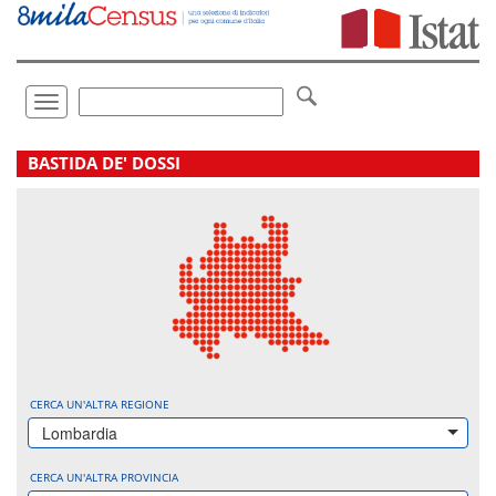
Vai
direttamente
a:
Contenuto
Ricerca
Toggle
navigation
.
BASTIDA DE' DOSSI
CERCA UN'ALTRA REGIONE
Lombardia
CERCA UN'ALTRA PROVINCIA