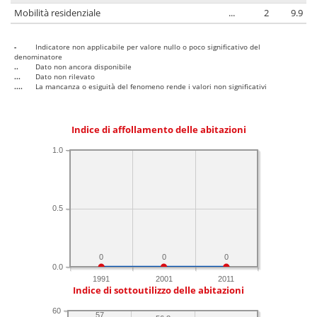
Mobilità residenziale
...
2
9.9
-
Indicatore non applicabile per valore nullo o poco significativo del
denominatore
..
Dato non ancora disponibile
...
Dato non rilevato
....
La mancanza o esiguità del fenomeno rende i valori non significativi
Indice di affollamento delle abitazioni
1.0
0.5
0
0
0
0.0
1991
2001
2011
Indice di sottoutilizzo delle abitazioni
60
57