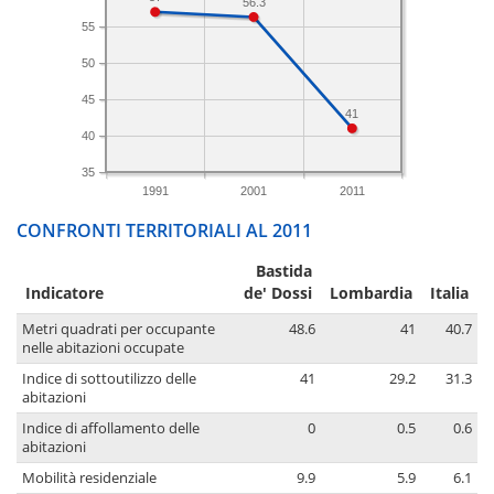
56.3
55
50
45
41
40
35
1991
2001
2011
CONFRONTI TERRITORIALI AL 2011
Bastida
Indicatore
de' Dossi
Lombardia
Italia
Metri quadrati per occupante
48.6
41
40.7
nelle abitazioni occupate
Indice di sottoutilizzo delle
41
29.2
31.3
abitazioni
Indice di affollamento delle
0
0.5
0.6
abitazioni
Mobilità residenziale
9.9
5.9
6.1