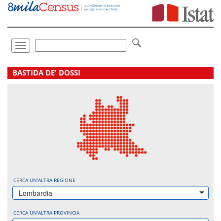
Vai
direttamente
a:
Contenuto
Ricerca
Toggle
navigation
.
BASTIDA DE' DOSSI
CERCA UN'ALTRA REGIONE
Lombardia
CERCA UN'ALTRA PROVINCIA