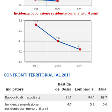
14
1991
2001
2011
Incidenza popolazione residente con meno di 6 anni
5.5
5.3
5.0
4.5
4.5
4.1
4.0
3.5
1991
2001
2011
CONFRONTI TERRITORIALI AL 2011
Bastida
Indicatore
de' Dossi
Lombardia
Italia
Rapporto di mascolinità
91.1
94.4
93.7
Incidenza popolazione
4.1
5.9
5.6
residente con meno di 6 anni