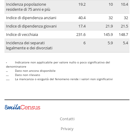
Incidenza popolazione
19.2
10
10.4
residente di 75 anni e più
Indice di dipendenza anziani
40.4
32
32
Indice di dipendenza giovani
17.4
21.9
21.5
Indice di vecchiaia
231.6
145.9
148.7
Incidenza dei separati
6
5.9
5.4
legalmente e dei divorziati
-
Indicatore non applicabile per valore nullo o poco significativo del
denominatore
..
Dato non ancora disponibile
...
Dato non rilevato
....
La mancanza o esiguità del fenomeno rende i valori non significativi
Contatti
Privacy