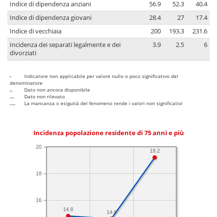
Indice di dipendenza anziani
56.9
52.3
40.4
Indice di dipendenza giovani
28.4
27
17.4
Indice di vecchiaia
200
193.3
231.6
Incidenza dei separati legalmente e dei
3.9
2.5
6
divorziati
-
Indicatore non applicabile per valore nullo o poco significativo del
denominatore
..
Dato non ancora disponibile
...
Dato non rilevato
....
La mancanza o esiguità del fenomeno rende i valori non significativi
Incidenza popolazione residente di 75 anni e più
20
19.2
18
16
14.8
14.6