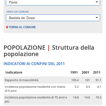
Pavia
CERCA UN COMUNE
Bastida de' Dossi
TORNA AL COMUNE
POPOLAZIONE
|
Struttura della
popolazione
INDICATORI AI CONFINI DEL 2011
Indicatore
1991
2001
2011
Rapporto di mascolinità
105.4
101
91.1
Incidenza popolazione residente con meno
5.3
4.5
4.1
di 6 anni
Incidenza popolazione residente di 75 anni e
14.8
14.6
19.2
più